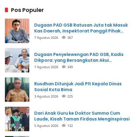
Pos Populer
Dugaan PAD GSB Ratusan Juta tak Masuk
Kas Daerah, Inspektorat Panggil Pihak
Terkait
7 Agustus 2026
367
Dugaan Penyelewengan PAD GSB, Kadis
Dikpora: yang Bersangkutan Akui
Perbuatannya dan Siap Mengembalikan
7 Agustus 2026
349
Uang
Rusdhan Ditunjuk Jadi Plt Kepala Dinas
Sosial Kota Bima
3 Agustus 2026
225
Dari Anak Guru ke Doktor Summa Cum
Laude, Kisah Taman Firdaus Menginspirasi
5 Agustus 2026
132