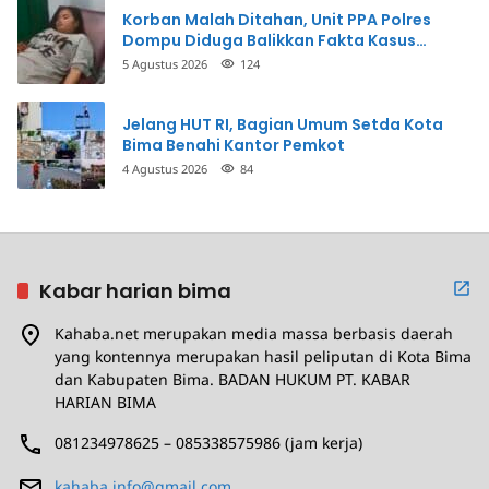
Korban Malah Ditahan, Unit PPA Polres
Dompu Diduga Balikkan Fakta Kasus
Penganiayaan
5 Agustus 2026
124
Jelang HUT RI, Bagian Umum Setda Kota
Bima Benahi Kantor Pemkot
4 Agustus 2026
84
Kabar harian bima
Kahaba.net merupakan media massa berbasis daerah
yang kontennya merupakan hasil peliputan di Kota Bima
dan Kabupaten Bima. BADAN HUKUM PT. KABAR
HARIAN BIMA
081234978625 – 085338575986 (jam kerja)
kahaba.info@gmail.com