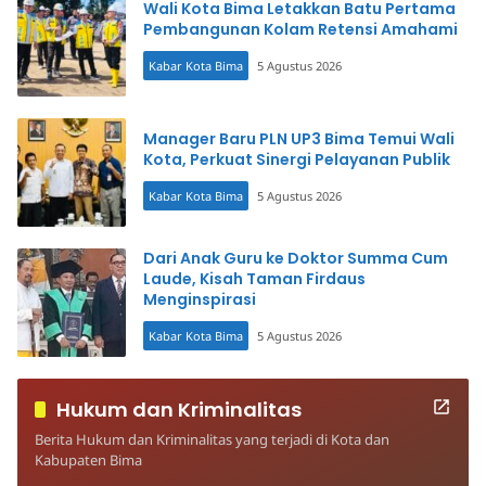
Wali Kota Bima Letakkan Batu Pertama
Pembangunan Kolam Retensi Amahami
Kabar Kota Bima
5 Agustus 2026
Manager Baru PLN UP3 Bima Temui Wali
Kota, Perkuat Sinergi Pelayanan Publik
Kabar Kota Bima
5 Agustus 2026
Dari Anak Guru ke Doktor Summa Cum
Laude, Kisah Taman Firdaus
Menginspirasi
Kabar Kota Bima
5 Agustus 2026
Hukum dan Kriminalitas
Berita Hukum dan Kriminalitas yang terjadi di Kota dan
Kabupaten Bima