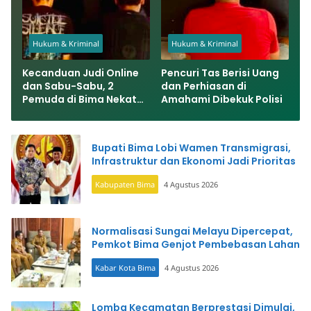
Hukum & Kriminal
Hukum & Kriminal
Kecanduan Judi Online
Pencuri Tas Berisi Uang
dan Sabu-Sabu, 2
dan Perhiasan di
Pemuda di Bima Nekat
Amahami Dibekuk Polisi
Bobol Rumah dan
Warung Bakso
Bupati Bima Lobi Wamen Transmigrasi,
Infrastruktur dan Ekonomi Jadi Prioritas
Kabupaten Bima
4 Agustus 2026
Normalisasi Sungai Melayu Dipercepat,
Pemkot Bima Genjot Pembebasan Lahan
Kabar Kota Bima
4 Agustus 2026
Lomba Kecamatan Berprestasi Dimulai,