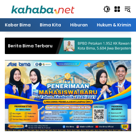
Langsung
ke
konten
Kabar Bima
Bima Kita
Hiburan
Hukum & Kriminal
BPBD Petakan 1.952 KK Rawan Kekeringan di
Korban Mala
Berita Bima Terbaru
Kota Bima, 5.604 Jiwa Berpotensi Terdampak
Dompu Didu
Penganiaya