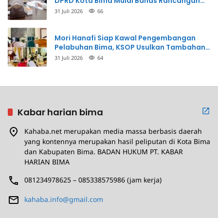
DPRD Kota Bima Mulai Bahas Rancangan
Perda Pencegahan
31 Juli 2026
66
Mori Hanafi Siap Kawal Pengembangan
Pelabuhan Bima, KSOP Usulkan Tambahan
Dermaga Rp400 Miliar
31 Juli 2026
64
Kabar harian bima
Kahaba.net merupakan media massa berbasis daerah
yang kontennya merupakan hasil peliputan di Kota Bima
dan Kabupaten Bima. BADAN HUKUM PT. KABAR
HARIAN BIMA
081234978625 – 085338575986 (jam kerja)
kahaba.info@gmail.com