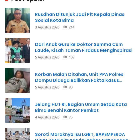
Rusdhan Ditunjuk Jadi Plt Kepala Dinas
Sosial Kota Bima
3 Agustus 2026
214
Dari Anak Guru ke Doktor Summa Cum
Laude, Kisah Taman Firdaus Menginspirasi
5 Agustus 2026
108
Korban Malah Ditahan, Unit PPA Polres
Dompu Diduga Balikkan Fakta Kasus
Penganiayaan
5 Agustus 2026
80
Jelang HUT RI, Bagian Umum Setda Kota
Bima Benahi Kantor Pemkot
4 Agustus 2026
75
Soroti Maraknya Isu LGBT, BAPEMPERDA