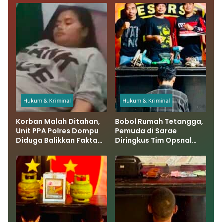
Hukum & Kriminal
Hukum & Kriminal
Korban Malah Ditahan,
Bobol Rumah Tetangga,
Unit PPA Polres Dompu
Pemuda di Sarae
Diduga Balikkan Fakta
Diringkus Tim Opsnal
Kasus Penganiayaan
Polsek Rasbar