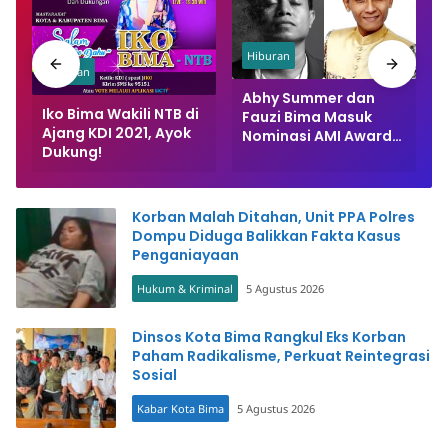
Hiburan
Hiburan
i
Abhy Summer dan
Iko Bima Wakili NTB di
Fauzi Bima Masuk
Ajang KDI 2021, Ayok
Nominasi AMI Award
Dukung!
2021
Korban Malah Ditahan, Unit PPA Polres
Dompu Diduga Balikkan Fakta Kasus
Penganiayaan
Hukum & Kriminal
5 Agustus 2026
Dinsos Kota Bima Rangkul Eks Korban
Paham Radikalisme, Perkuat Reintegrasi
Sosial
Kabar Kota Bima
5 Agustus 2026