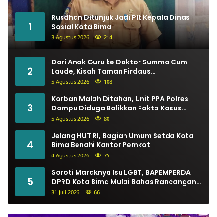
Rusdhan Ditunjuk Jadi Plt Kepala Dinas
1
Sosial Kota Bima
3 Agustus 2026
214
Dari Anak Guru ke Doktor Summa Cum
2
Laude, Kisah Taman Firdaus
Menginspirasi
5 Agustus 2026
108
Korban Malah Ditahan, Unit PPA Polres
3
Dompu Diduga Balikkan Fakta Kasus
Penganiayaan
5 Agustus 2026
80
Jelang HUT RI, Bagian Umum Setda Kota
4
Bima Benahi Kantor Pemkot
4 Agustus 2026
75
Soroti Maraknya Isu LGBT, BAPEMPERDA
5
DPRD Kota Bima Mulai Bahas Rancangan
Perda Pencegahan
31 Juli 2026
66