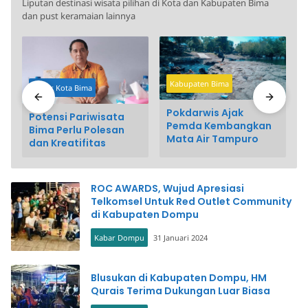
Liputan destinasi wisata pilihan di Kota dan Kabupaten Bima
dan pust keramaian lainnya
Kabupaten Bima
Kabar Kota Bima
Pokdarwis Ajak
Potensi Pariwisata
Pemda Kembangkan
Bima Perlu Polesan
Mata Air Tampuro
dan Kreatifitas
ROC AWARDS, Wujud Apresiasi
Telkomsel Untuk Red Outlet Community
di Kabupaten Dompu
Kabar Dompu
31 Januari 2024
Blusukan di Kabupaten Dompu, HM
Qurais Terima Dukungan Luar Biasa