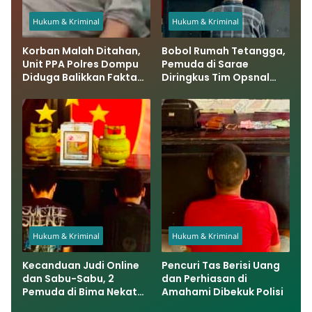
Hukum & Kriminal
Hukum & Kriminal
Korban Malah Ditahan,
Bobol Rumah Tetangga,
Unit PPA Polres Dompu
Pemuda di Sarae
Diduga Balikkan Fakta
Diringkus Tim Opsnal
Kasus Penganiayaan
Polsek Rasbar
Hukum & Kriminal
Hukum & Kriminal
Kecanduan Judi Online
Pencuri Tas Berisi Uang
dan Sabu-Sabu, 2
dan Perhiasan di
Pemuda di Bima Nekat
Amahami Dibekuk Polisi
Bobol Rumah dan