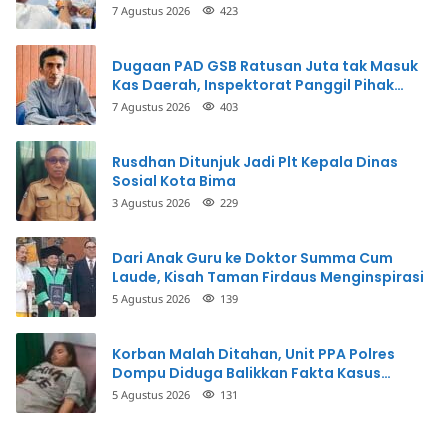
Perbuatannya dan Siap Mengembalikan
7 Agustus 2026
423
Uang
Dugaan PAD GSB Ratusan Juta tak Masuk
Kas Daerah, Inspektorat Panggil Pihak
Terkait
7 Agustus 2026
403
Rusdhan Ditunjuk Jadi Plt Kepala Dinas
Sosial Kota Bima
3 Agustus 2026
229
Dari Anak Guru ke Doktor Summa Cum
Laude, Kisah Taman Firdaus Menginspirasi
5 Agustus 2026
139
Korban Malah Ditahan, Unit PPA Polres
Dompu Diduga Balikkan Fakta Kasus
Penganiayaan
5 Agustus 2026
131