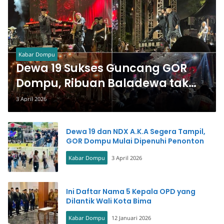
Kabar Dompu
Dewa 19 Sukses Guncang GOR
Dompu, Ribuan Baladewa tak
Henti Bernyanyi
3 April 2026
Dewa 19 dan NDX A.K.A Segera Tampil,
GOR Dompu Mulai Dipenuhi Penonton
Kabar Dompu
3 April 2026
Ini Daftar Nama 5 Kepala OPD yang
Dilantik Wali Kota Bima
Kabar Dompu
12 Januari 2026