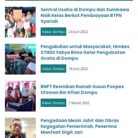
Warung Bakso
Sentral Usaha di Dompu dan Sumbawa
Naik Kelas Berkat Pembiayaan BTPN
Syariah
Kabar Dompu
23 Juni 2022
Pengabdian untuk Masyarakat, Himkes
STIKES Yahya Bima Gelar Pengobatan
Gratis di Dompu
Kabar Dompu
18 Juni 2022
BNPT Resmikan Rumah Susun Ponpes
Utsman Bin Affan Dompu
Kabar Dompu
7 Maret 2022
Pengadaan Mesin Jahit dan Obras
Kegagalan Pemerintah, Penerima
Manfaat Gigit Jari