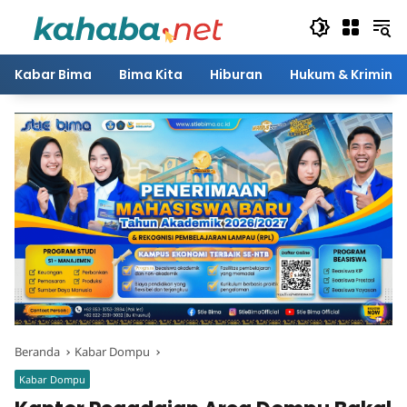
Langsung
ke
konten
Kabar Bima
Bima Kita
Hiburan
Hukum & Kriminal
Beranda
Kabar Dompu
Kabar Dompu