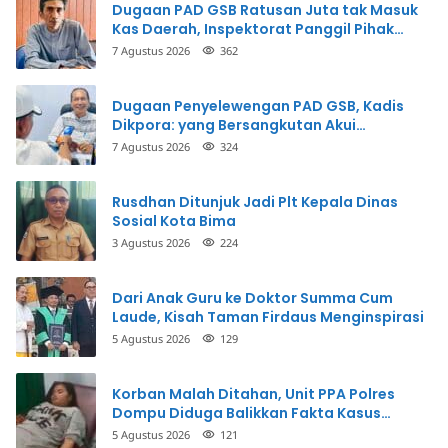
Dugaan PAD GSB Ratusan Juta tak Masuk
Kas Daerah, Inspektorat Panggil Pihak
Terkait
7 Agustus 2026
362
Dugaan Penyelewengan PAD GSB, Kadis
Dikpora: yang Bersangkutan Akui
Perbuatannya dan Siap Mengembalikan
7 Agustus 2026
324
Uang
Rusdhan Ditunjuk Jadi Plt Kepala Dinas
Sosial Kota Bima
3 Agustus 2026
224
Dari Anak Guru ke Doktor Summa Cum
Laude, Kisah Taman Firdaus Menginspirasi
5 Agustus 2026
129
Korban Malah Ditahan, Unit PPA Polres
Dompu Diduga Balikkan Fakta Kasus
Penganiayaan
5 Agustus 2026
121