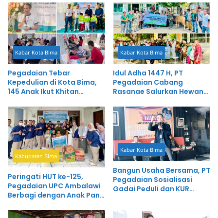
Kabar Kota Bima
Kabar Kota Bima
Pegadaian Tebar
Idul Adha 1447 H, PT
Kepedulian di Kota Bima,
Pegadaian Cabang
145 Anak Ikut Khitan
Rasanae Salurkan Hewan
Massal Gratis
Qurban untuk Warga Bima
Kabar Kota Bima
Kabupaten Bima
Bangun Usaha Bersama, PT
Peringati HUT ke-125,
Pegadaian Sosialisasi
Pegadaian UPC Ambalawi
Gadai Peduli dan KUR
Berbagi dengan Anak Panti
Syariah
Asuhan