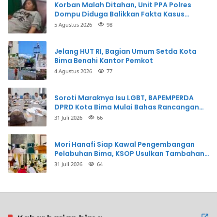
Korban Malah Ditahan, Unit PPA Polres
Dompu Diduga Balikkan Fakta Kasus
Penganiayaan
5 Agustus 2026
98
Jelang HUT RI, Bagian Umum Setda Kota
Bima Benahi Kantor Pemkot
4 Agustus 2026
77
Soroti Maraknya Isu LGBT, BAPEMPERDA
DPRD Kota Bima Mulai Bahas Rancangan
Perda Pencegahan
31 Juli 2026
66
Mori Hanafi Siap Kawal Pengembangan
Pelabuhan Bima, KSOP Usulkan Tambahan
Dermaga Rp400 Miliar
31 Juli 2026
64