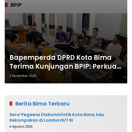
BPIP
Bapemperda DPRD Kota Bima
Terima Kunjungan BPIP: Perkuat
Sinergi dan Komitmen Menjaga
5 November 2025
Ideologi Pancasila
Berita Bima Terbaru
Seru! Pegawai Diskominfotik Kota Bima Adu
Kekompakan di Lomba HUT RI
6 Agustus 2026