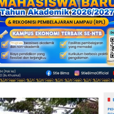
PKH
Dij