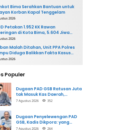
kot Bima Serahkan Bantuan untuk
ayan Korban Kapal Tenggelam
ustus 2026
D Petakan 1.952 KK Rawan
eringan di Kota Bima, 5.604 Jiwa
rpotensi Terdampak
ustus 2026
ban Malah Ditahan, Unit PPA Polres
pu Diduga Balikkan Fakta Kasus
nganiayaan
ustus 2026
s Populer
Dugaan PAD GSB Ratusan Juta
tak Masuk Kas Daerah,
Inspektorat Panggil Pihak
7 Agustus 2026
352
Terkait
Dugaan Penyelewengan PAD
GSB, Kadis Dikpora: yang
Bersangkutan Akui
7 Agustus 2026
264