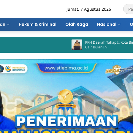
Jumat, 7 Agustus 2026
ran
Hukum & Kriminal
Olah Raga
Nasional
O
PKH Daerah Tahap II Kota Bima Dijadwalka
Cair Bulan Ini