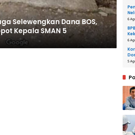
Pem
Nel
6 Ag
duga Selewengkan Dana BOS,
BPB
opot Kepala SMAN 5
Kek
Be
6 Ag
Kor
Dom
Pe
5 Ag
Po