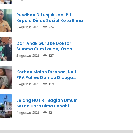
Perbuatannya dan Siap
Mengembalikan Uang
Rusdhan Ditunjuk Jadi Plt
Kepala Dinas Sosial Kota Bima
3 Agustus 2026
224
Dari Anak Guru ke Doktor
Summa Cum Laude, Kisah
Taman Firdaus Menginspirasi
5 Agustus 2026
127
Korban Malah Ditahan, Unit
PPA Polres Dompu Diduga
Balikkan Fakta Kasus
5 Agustus 2026
119
Penganiayaan
Jelang HUT RI, Bagian Umum
Setda Kota Bima Benahi
Kantor Pemkot
4 Agustus 2026
82