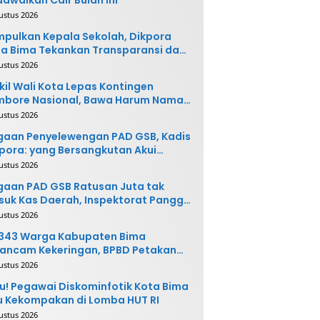
ustus 2026
pulkan Kepala Sekolah, Dikpora
a Bima Tekankan Transparansi dan
vasi
ustus 2026
il Wali Kota Lepas Kontingen
mbore Nasional, Bawa Harum Nama
ta Bima
ustus 2026
gaan Penyelewengan PAD GSB, Kadis
pora: yang Bersangkutan Akui
buatannya dan Siap
ustus 2026
ngembalikan Uang
aan PAD GSB Ratusan Juta tak
uk Kas Daerah, Inspektorat Panggil
ak Terkait
ustus 2026
.343 Warga Kabupaten Bima
ancam Kekeringan, BPBD Petakan
 Desa Rawan
ustus 2026
u! Pegawai Diskominfotik Kota Bima
 Kekompakan di Lomba HUT RI
ustus 2026