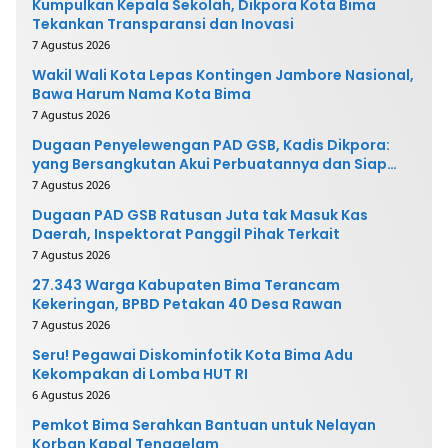
Kumpulkan Kepala Sekolah, Dikpora Kota Bima
Tekankan Transparansi dan Inovasi
7 Agustus 2026
Wakil Wali Kota Lepas Kontingen Jambore Nasional,
Bawa Harum Nama Kota Bima
7 Agustus 2026
Dugaan Penyelewengan PAD GSB, Kadis Dikpora:
yang Bersangkutan Akui Perbuatannya dan Siap
Mengembalikan Uang
7 Agustus 2026
Dugaan PAD GSB Ratusan Juta tak Masuk Kas
Daerah, Inspektorat Panggil Pihak Terkait
7 Agustus 2026
27.343 Warga Kabupaten Bima Terancam
Kekeringan, BPBD Petakan 40 Desa Rawan
7 Agustus 2026
Seru! Pegawai Diskominfotik Kota Bima Adu
Kekompakan di Lomba HUT RI
6 Agustus 2026
Pemkot Bima Serahkan Bantuan untuk Nelayan
Korban Kapal Tenggelam