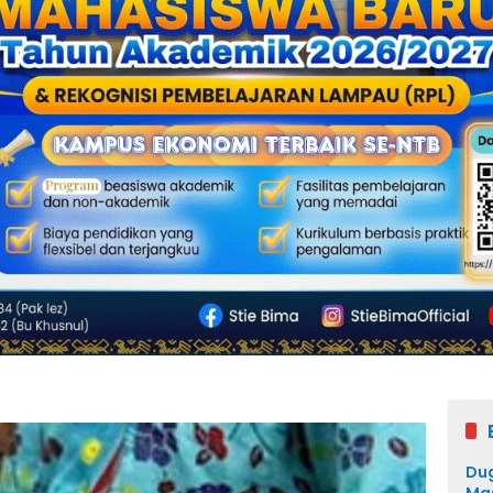
Dug
Mas