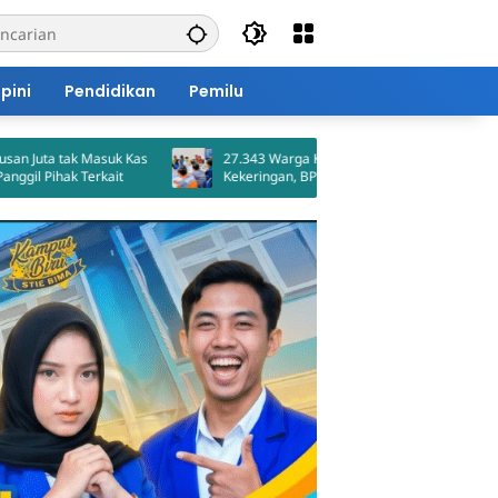
pini
Pendidikan
Pemilu
 Masuk Kas
27.343 Warga Kabupaten Bima Terancam
Terkait
Kekeringan, BPBD Petakan 40 Desa Rawan