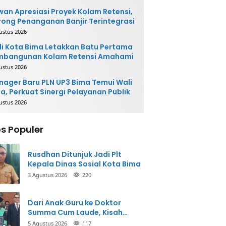
an Apresiasi Proyek Kolam Retensi,
ong Penanganan Banjir Terintegrasi
ustus 2026
i Kota Bima Letakkan Batu Pertama
mbangunan Kolam Retensi Amahami
ustus 2026
ager Baru PLN UP3 Bima Temui Wali
a, Perkuat Sinergi Pelayanan Publik
ustus 2026
s Populer
Rusdhan Ditunjuk Jadi Plt
Kepala Dinas Sosial Kota Bima
3 Agustus 2026
220
Dari Anak Guru ke Doktor
Summa Cum Laude, Kisah
Taman Firdaus Menginspirasi
5 Agustus 2026
117