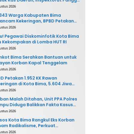
ak Terkait
ustus 2026
.343 Warga Kabupaten Bima
ancam Kekeringan, BPBD Petakan
 Desa Rawan
ustus 2026
u! Pegawai Diskominfotik Kota Bima
 Kekompakan di Lomba HUT RI
ustus 2026
kot Bima Serahkan Bantuan untuk
ayan Korban Kapal Tenggelam
ustus 2026
D Petakan 1.952 KK Rawan
eringan di Kota Bima, 5.604 Jiwa
rpotensi Terdampak
ustus 2026
ban Malah Ditahan, Unit PPA Polres
pu Diduga Balikkan Fakta Kasus
nganiayaan
ustus 2026
sos Kota Bima Rangkul Eks Korban
am Radikalisme, Perkuat
ntegrasi Sosial
ustus 2026