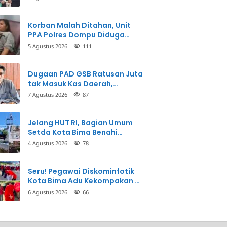
Korban Malah Ditahan, Unit
PPA Polres Dompu Diduga
Balikkan Fakta Kasus
5 Agustus 2026
111
Penganiayaan
Dugaan PAD GSB Ratusan Juta
tak Masuk Kas Daerah,
Inspektorat Panggil Pihak
7 Agustus 2026
87
Terkait
Jelang HUT RI, Bagian Umum
Setda Kota Bima Benahi
Kantor Pemkot
4 Agustus 2026
78
Seru! Pegawai Diskominfotik
Kota Bima Adu Kekompakan di
Lomba HUT RI
6 Agustus 2026
66