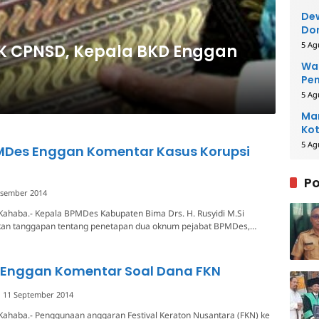
Dew
Dor
5 Ag
SK CPNSD, Kepala BKD Enggan
Wal
Pe
5 Ag
Man
Kot
5 Ag
MDes Enggan Komentar Kasus Korupsi
Po
esember 2014
Kahaba.- Kepala BPMDes Kabupaten Bima Drs. H. Rusyidi M.Si
an tanggapan tentang penetapan dua oknum pejabat BPMDes,…
 Enggan Komentar Soal Dana FKN
11 September 2014
Kahaba.- Penggunaan anggaran Festival Keraton Nusantara (FKN) ke