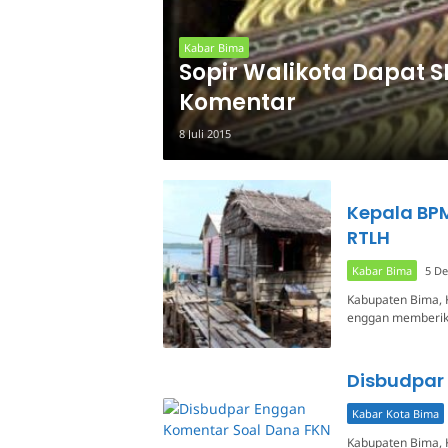
Kabar Bima
Sopir Walikota Dapat 
Komentar
8 Juli 2015
Kepala BP
RTLH
Kabar Bima
5 D
Kabupaten Bima, 
enggan memberik
Disbudpar
Kabar Kota Bima
Kabupaten Bima, 