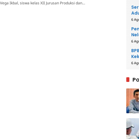
Vega Ikbal, siswa kelas XII Jurusan Produksi dan…
Ser
Adu
6 Ag
Pem
Nel
6 Ag
BPB
Kek
Be
6 Ag
Po