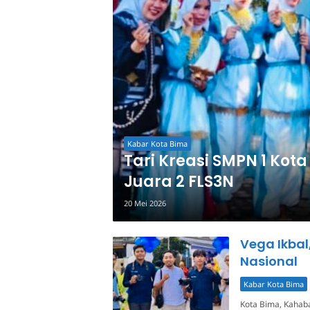
Kabar Kota Bima
Tari Kreasi SMPN 1 Ko
Juara 2 FLS3N
20 Mei 2026
Vega Ikbal
Nasional
Kabar Kota Bima
Kota Bima, Kahab