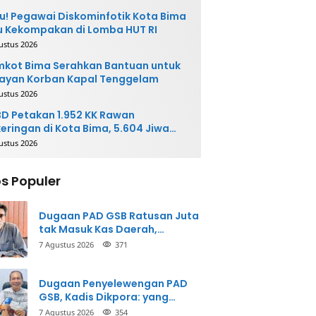
u! Pegawai Diskominfotik Kota Bima
 Kekompakan di Lomba HUT RI
ustus 2026
kot Bima Serahkan Bantuan untuk
ayan Korban Kapal Tenggelam
ustus 2026
D Petakan 1.952 KK Rawan
eringan di Kota Bima, 5.604 Jiwa
rpotensi Terdampak
ustus 2026
s Populer
Dugaan PAD GSB Ratusan Juta
tak Masuk Kas Daerah,
Inspektorat Panggil Pihak
7 Agustus 2026
371
Terkait
Dugaan Penyelewengan PAD
GSB, Kadis Dikpora: yang
Bersangkutan Akui
7 Agustus 2026
354