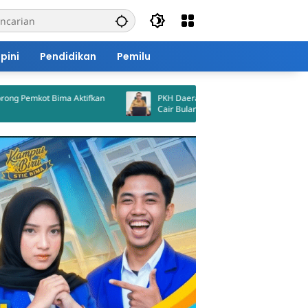
pini
Pendidikan
Pemilu
Bima Aktifkan
PKH Daerah Tahap II Kota Bima Dijadwalkan
Cair Bulan Ini