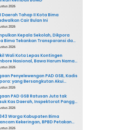
ustus 2026
 Daerah Tahap II Kota Bima
adwalkan Cair Bulan Ini
ustus 2026
pulkan Kepala Sekolah, Dikpora
a Bima Tekankan Transparansi dan
vasi
ustus 2026
il Wali Kota Lepas Kontingen
mbore Nasional, Bawa Harum Nama
ta Bima
ustus 2026
gaan Penyelewengan PAD GSB, Kadis
pora: yang Bersangkutan Akui
buatannya dan Siap
ustus 2026
ngembalikan Uang
aan PAD GSB Ratusan Juta tak
uk Kas Daerah, Inspektorat Panggil
ak Terkait
ustus 2026
.343 Warga Kabupaten Bima
ancam Kekeringan, BPBD Petakan
 Desa Rawan
ustus 2026