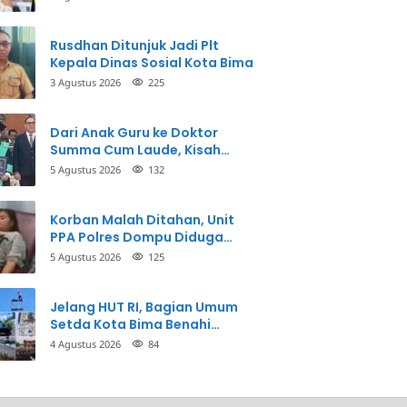
Perbuatannya dan Siap
Mengembalikan Uang
Rusdhan Ditunjuk Jadi Plt
Kepala Dinas Sosial Kota Bima
3 Agustus 2026
225
Dari Anak Guru ke Doktor
Summa Cum Laude, Kisah
Taman Firdaus Menginspirasi
5 Agustus 2026
132
Korban Malah Ditahan, Unit
PPA Polres Dompu Diduga
Balikkan Fakta Kasus
5 Agustus 2026
125
Penganiayaan
Jelang HUT RI, Bagian Umum
Setda Kota Bima Benahi
Kantor Pemkot
4 Agustus 2026
84