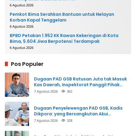
6 Agustus 2026
Pemkot Bima Serahkan Bantuan untuk Nelayan
Korban Kapal Tenggelam
6 Agustus 2026
BPBD Petakan 1.952 KK Rawan Kekeringan di Kota
Bima, 5.604 Jiwa Berpotensi Terdampak
6 Agustus 2026
Pos Populer
Dugaan PAD GSB Ratusan Juta tak Masuk
Kas Daerah, Inspektorat Panggil Pihak
Terkait
7 Agustus 2026
362
Dugaan Penyelewengan PAD GSB, Kadis
Dikpora: yang Bersangkutan Akui
Perbuatannya dan Siap Mengembalikan
7 Agustus 2026
328
Uang