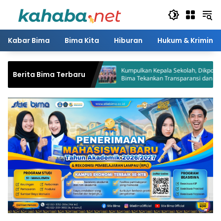
Langsung
ke
konten
Kabar Bima
Bima Kita
Hiburan
Hukum & Kriminal
ota Bima Dijadwalkan
Kumpulkan Kepala Sekolah, Dikpora Kota
Berita Bima Terbaru
Bima Tekankan Transparansi dan Inovasi