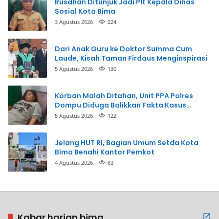
Rusdhan Ditunjuk Jadi Plt Kepala Dinas
Sosial Kota Bima
3 Agustus 2026
224
Dari Anak Guru ke Doktor Summa Cum
Laude, Kisah Taman Firdaus Menginspirasi
5 Agustus 2026
130
Korban Malah Ditahan, Unit PPA Polres
Dompu Diduga Balikkan Fakta Kasus
Penganiayaan
5 Agustus 2026
122
Jelang HUT RI, Bagian Umum Setda Kota
Bima Benahi Kantor Pemkot
4 Agustus 2026
83
Kabar harian bima