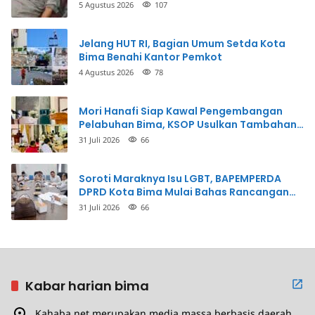
Penganiayaan
5 Agustus 2026
107
Jelang HUT RI, Bagian Umum Setda Kota
Bima Benahi Kantor Pemkot
4 Agustus 2026
78
Mori Hanafi Siap Kawal Pengembangan
Pelabuhan Bima, KSOP Usulkan Tambahan
Dermaga Rp400 Miliar
31 Juli 2026
66
Soroti Maraknya Isu LGBT, BAPEMPERDA
DPRD Kota Bima Mulai Bahas Rancangan
Perda Pencegahan
31 Juli 2026
66
Kabar harian bima
Kahaba.net merupakan media massa berbasis daerah