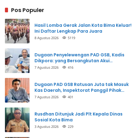
Pos Populer
Hasil Lomba Gerak Jalan Kota Bima Keluar!
Ini Daftar Lengkap Para Juara
8 Agustus 2026
5119
Dugaan Penyelewengan PAD GSB, Kadis
Dikpora: yang Bersangkutan Akui
Perbuatannya dan Siap Mengembalikan
7 Agustus 2026
416
Uang
Dugaan PAD GSB Ratusan Juta tak Masuk
Kas Daerah, Inspektorat Panggil Pihak
Terkait
7 Agustus 2026
401
Rusdhan Ditunjuk Jadi Plt Kepala Dinas
Sosial Kota Bima
3 Agustus 2026
229