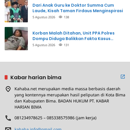
Dari Anak Guru ke Doktor Summa Cum
Laude, Kisah Taman Firdaus Menginspirasi
5 Agustus 2026
138
Korban Malah Ditahan, Unit PPA Polres
Dompu Diduga Balikkan Fakta Kasus
Penganiayaan
5 Agustus 2026
131
Kabar harian bima
Kahaba.net merupakan media massa berbasis daerah
yang kontennya merupakan hasil peliputan di Kota Bima
dan Kabupaten Bima. BADAN HUKUM PT. KABAR
HARIAN BIMA
081234978625 – 085338575986 (jam kerja)
kahaba.info@gmail.com