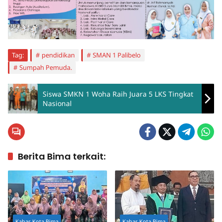
Tag:
pendidikan
SMAN 1 Palibelo
Sumpah Pemuda.
Siswa SMKN 1 Woha Raih Juara 5 LKS Tingkat
Nasional
Berita Bima terkait:
Kabar Kota Bima
Kabar Kota Bima