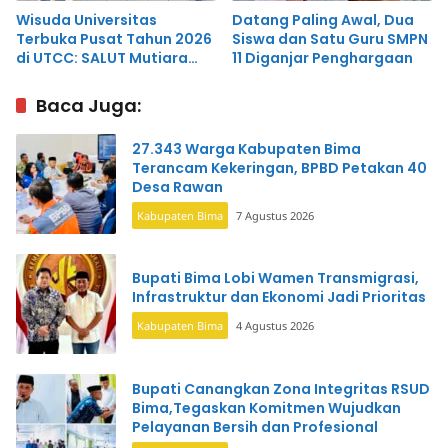
Wisuda Universitas
Datang Paling Awal, Dua
Terbuka Pusat Tahun 2026
Siswa dan Satu Guru SMPN
di UTCC: SALUT Mutiara
11 Diganjar Penghargaan
Hati Bima Hadir Bersama
Direktur UT Mataram
Baca Juga:
27.343 Warga Kabupaten Bima
Terancam Kekeringan, BPBD Petakan 40
Desa Rawan
Kabupaten Bima
7 Agustus 2026
Bupati Bima Lobi Wamen Transmigrasi,
Infrastruktur dan Ekonomi Jadi Prioritas
Kabupaten Bima
4 Agustus 2026
Bupati Canangkan Zona Integritas RSUD
Bima,Tegaskan Komitmen Wujudkan
Pelayanan Bersih dan Profesional