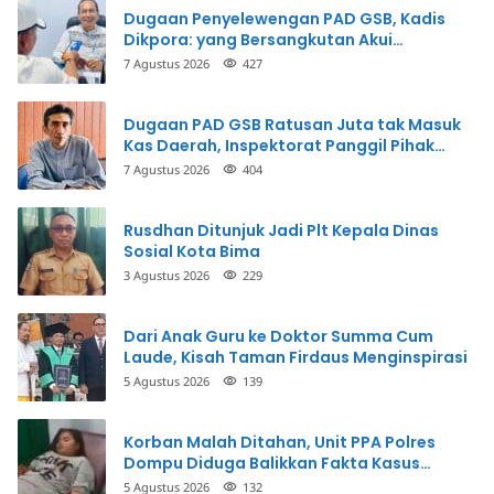
Dugaan Penyelewengan PAD GSB, Kadis
Dikpora: yang Bersangkutan Akui
Perbuatannya dan Siap Mengembalikan
7 Agustus 2026
427
Uang
Dugaan PAD GSB Ratusan Juta tak Masuk
Kas Daerah, Inspektorat Panggil Pihak
Terkait
7 Agustus 2026
404
Rusdhan Ditunjuk Jadi Plt Kepala Dinas
Sosial Kota Bima
3 Agustus 2026
229
Dari Anak Guru ke Doktor Summa Cum
Laude, Kisah Taman Firdaus Menginspirasi
5 Agustus 2026
139
Korban Malah Ditahan, Unit PPA Polres
Dompu Diduga Balikkan Fakta Kasus
Penganiayaan
5 Agustus 2026
132