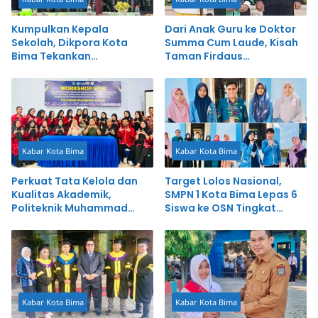
Kumpulkan Kepala
Dari Anak Guru ke Doktor
Sekolah, Dikpora Kota
Summa Cum Laude, Kisah
Bima Tekankan
Taman Firdaus
Transparansi dan Inovasi
Menginspirasi
Kabar Kota Bima
Kabar Kota Bima
Perkuat Tata Kelola dan
Target Lolos Nasional,
Kualitas Akademik,
SMPN 1 Kota Bima Lepas 6
Politeknik Muhammad
Siswa ke OSN Tingkat
Dahlan Gelar Workshop
Provinsi
SPMI
Kabar Kota Bima
Kabar Kota Bima