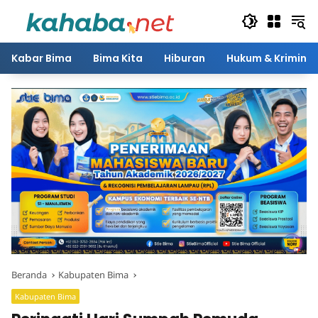
Langsung
ke
konten
Kabar Bima
Bima Kita
Hiburan
Hukum & Kriminal
Beranda
Kabupaten Bima
Kabupaten Bima