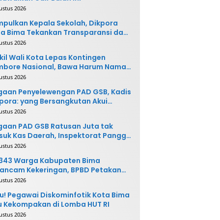
ustus 2026
pulkan Kepala Sekolah, Dikpora
a Bima Tekankan Transparansi dan
vasi
ustus 2026
il Wali Kota Lepas Kontingen
mbore Nasional, Bawa Harum Nama
ta Bima
ustus 2026
gaan Penyelewengan PAD GSB, Kadis
pora: yang Bersangkutan Akui
buatannya dan Siap
ustus 2026
ngembalikan Uang
aan PAD GSB Ratusan Juta tak
uk Kas Daerah, Inspektorat Panggil
ak Terkait
ustus 2026
.343 Warga Kabupaten Bima
ancam Kekeringan, BPBD Petakan
 Desa Rawan
ustus 2026
u! Pegawai Diskominfotik Kota Bima
 Kekompakan di Lomba HUT RI
ustus 2026