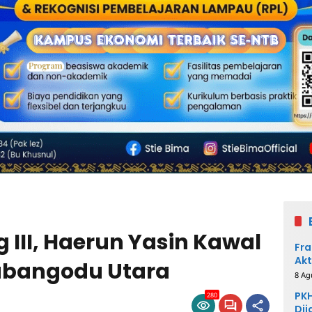
 III, Haerun Yasin Kawal
Fra
Akt
abangodu Utara
8 Ag
PKH
280
Dij