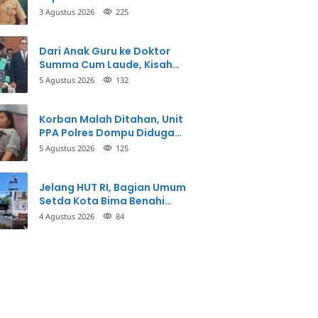
3 Agustus 2026
225
Dari Anak Guru ke Doktor
Summa Cum Laude, Kisah
Taman Firdaus Menginspirasi
5 Agustus 2026
132
Korban Malah Ditahan, Unit
PPA Polres Dompu Diduga
Balikkan Fakta Kasus
5 Agustus 2026
125
Penganiayaan
Jelang HUT RI, Bagian Umum
Setda Kota Bima Benahi
Kantor Pemkot
4 Agustus 2026
84