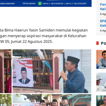
Pem
Nel
6 Ag
BPB
Kek
a Bima Haerun Yasin Samiden memulai kegiatan
Be
6 Ag
ngan menyerap aspirasi masyarakat di Kelurahan
RW 05, Jumat 22 Agustus 2025.
Po