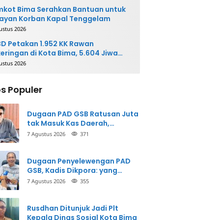
kot Bima Serahkan Bantuan untuk
ayan Korban Kapal Tenggelam
ustus 2026
D Petakan 1.952 KK Rawan
eringan di Kota Bima, 5.604 Jiwa
rpotensi Terdampak
ustus 2026
s Populer
Dugaan PAD GSB Ratusan Juta
tak Masuk Kas Daerah,
Inspektorat Panggil Pihak
7 Agustus 2026
371
Terkait
Dugaan Penyelewengan PAD
GSB, Kadis Dikpora: yang
Bersangkutan Akui
7 Agustus 2026
355
Perbuatannya dan Siap
Mengembalikan Uang
Rusdhan Ditunjuk Jadi Plt
Kepala Dinas Sosial Kota Bima