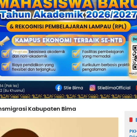
ansmigrasi Kabupaten Bima
PKH
Dij