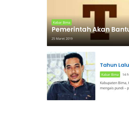
Kabar Bima
Pemerintah Akan Bantu
25 Maret 2019
Tahun Lalu
Kabar Bima
14 F
Kabupaten Bima, 
mengais pundi – p