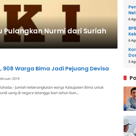
Pem
Nel
6 Ag
BPB
 Pulangkan Nurmi dari Suriah
Kek
Be
6 Ag
Kor
Dom
Pe
5 Ag
, 908 Warga Bima Jadi Pejuang Devisa
Po
ebruari 2019
Kahaba.- Jumlah keberangkatan warga Kabupaten Bima untuk
undi uang di negara tetangga kian tahun kian…