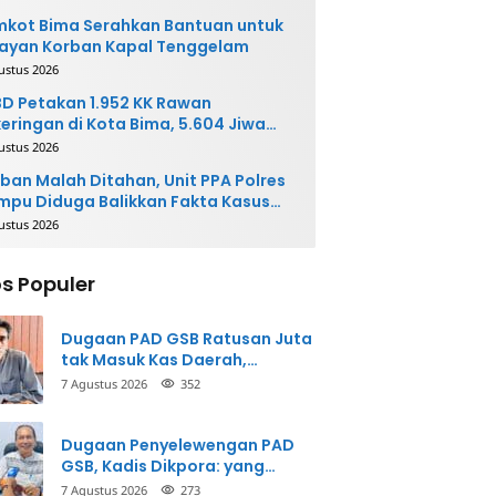
kot Bima Serahkan Bantuan untuk
ayan Korban Kapal Tenggelam
ustus 2026
D Petakan 1.952 KK Rawan
eringan di Kota Bima, 5.604 Jiwa
rpotensi Terdampak
ustus 2026
ban Malah Ditahan, Unit PPA Polres
pu Diduga Balikkan Fakta Kasus
nganiayaan
ustus 2026
s Populer
Dugaan PAD GSB Ratusan Juta
tak Masuk Kas Daerah,
Inspektorat Panggil Pihak
7 Agustus 2026
352
Terkait
Dugaan Penyelewengan PAD
GSB, Kadis Dikpora: yang
Bersangkutan Akui
7 Agustus 2026
273