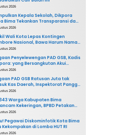
ustus 2026
pulkan Kepala Sekolah, Dikpora
a Bima Tekankan Transparansi dan
vasi
ustus 2026
il Wali Kota Lepas Kontingen
mbore Nasional, Bawa Harum Nama
ta Bima
ustus 2026
gaan Penyelewengan PAD GSB, Kadis
pora: yang Bersangkutan Akui
buatannya dan Siap
ustus 2026
ngembalikan Uang
aan PAD GSB Ratusan Juta tak
uk Kas Daerah, Inspektorat Panggil
ak Terkait
ustus 2026
.343 Warga Kabupaten Bima
ancam Kekeringan, BPBD Petakan
 Desa Rawan
ustus 2026
u! Pegawai Diskominfotik Kota Bima
 Kekompakan di Lomba HUT RI
ustus 2026