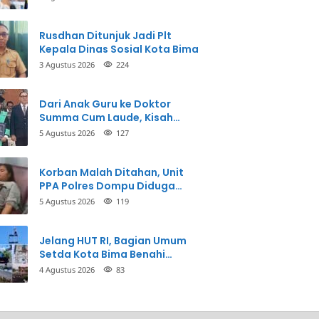
Perbuatannya dan Siap
Mengembalikan Uang
Rusdhan Ditunjuk Jadi Plt
Kepala Dinas Sosial Kota Bima
3 Agustus 2026
224
Dari Anak Guru ke Doktor
Summa Cum Laude, Kisah
Taman Firdaus Menginspirasi
5 Agustus 2026
127
Korban Malah Ditahan, Unit
PPA Polres Dompu Diduga
Balikkan Fakta Kasus
5 Agustus 2026
119
Penganiayaan
Jelang HUT RI, Bagian Umum
Setda Kota Bima Benahi
Kantor Pemkot
4 Agustus 2026
83