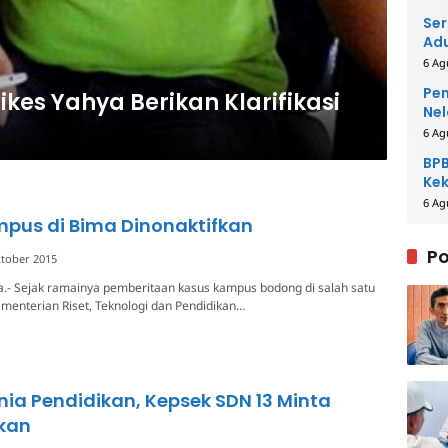
Ser
Adu
6 Ag
Pem
ikes Yahya Berikan Klarifikasi
Nel
6 Ag
BPB
Kek
Be
6 Ag
pus di Bima Dinonaktifkan
Po
tober 2015
a.- Sejak ramainya pemberitaan kasus kampus bodong di salah satu
ementerian Riset, Teknologi dan Pendidikan…
ia Pendidikan, Kepsek SDN 13 Minta
fkan