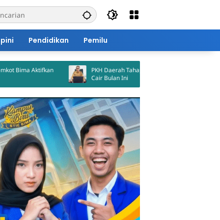
pini
Pendidikan
Pemilu
fkan
PKH Daerah Tahap II Kota Bima Dijadwalkan
Kump
Cair Bulan Ini
Bima