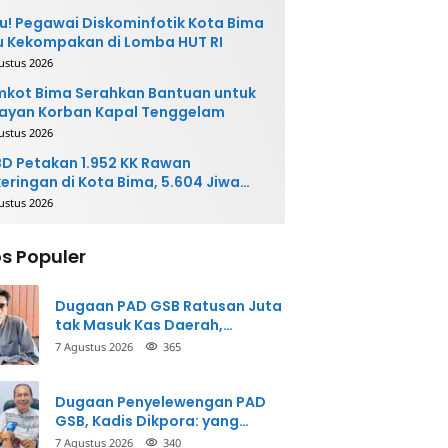
u! Pegawai Diskominfotik Kota Bima
 Kekompakan di Lomba HUT RI
ustus 2026
kot Bima Serahkan Bantuan untuk
ayan Korban Kapal Tenggelam
ustus 2026
D Petakan 1.952 KK Rawan
eringan di Kota Bima, 5.604 Jiwa
rpotensi Terdampak
ustus 2026
s Populer
Dugaan PAD GSB Ratusan Juta
tak Masuk Kas Daerah,
Inspektorat Panggil Pihak
7 Agustus 2026
365
Terkait
Dugaan Penyelewengan PAD
GSB, Kadis Dikpora: yang
Bersangkutan Akui
7 Agustus 2026
340