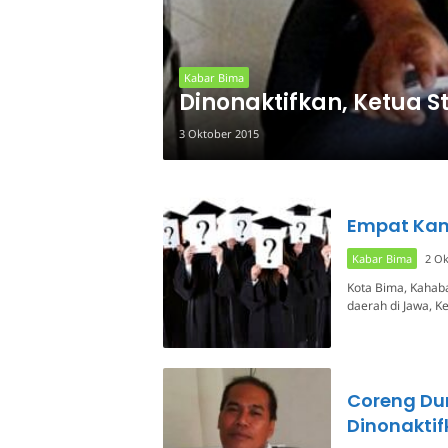
Kabar Bima
Dinonaktifkan, Ketua St
3 Oktober 2015
Empat Kam
Kabar Bima
2 Ok
Kota Bima, Kahab
daerah di Jawa, K
Coreng Dun
Dinonakti