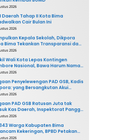
ustus 2026
 Daerah Tahap II Kota Bima
adwalkan Cair Bulan Ini
ustus 2026
pulkan Kepala Sekolah, Dikpora
a Bima Tekankan Transparansi dan
vasi
ustus 2026
il Wali Kota Lepas Kontingen
mbore Nasional, Bawa Harum Nama
ta Bima
ustus 2026
gaan Penyelewengan PAD GSB, Kadis
pora: yang Bersangkutan Akui
buatannya dan Siap
ustus 2026
ngembalikan Uang
aan PAD GSB Ratusan Juta tak
uk Kas Daerah, Inspektorat Panggil
ak Terkait
ustus 2026
.343 Warga Kabupaten Bima
ancam Kekeringan, BPBD Petakan
 Desa Rawan
ustus 2026