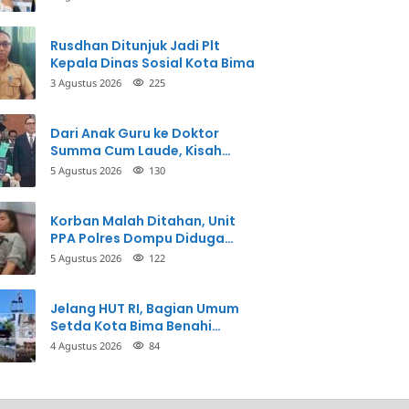
Perbuatannya dan Siap
Mengembalikan Uang
Rusdhan Ditunjuk Jadi Plt
Kepala Dinas Sosial Kota Bima
3 Agustus 2026
225
Dari Anak Guru ke Doktor
Summa Cum Laude, Kisah
Taman Firdaus Menginspirasi
5 Agustus 2026
130
Korban Malah Ditahan, Unit
PPA Polres Dompu Diduga
Balikkan Fakta Kasus
5 Agustus 2026
122
Penganiayaan
Jelang HUT RI, Bagian Umum
Setda Kota Bima Benahi
Kantor Pemkot
4 Agustus 2026
84