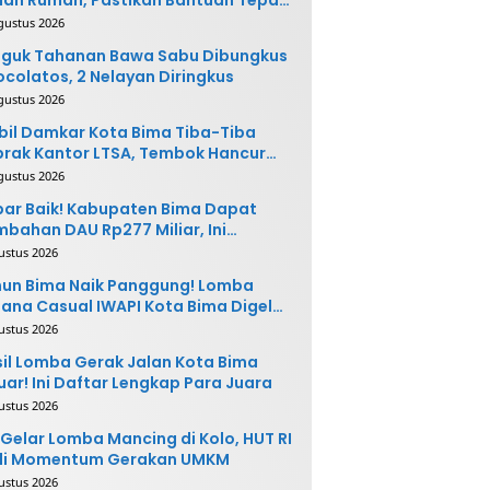
saran
gustus 2026
nguk Tahanan Bawa Sabu Dibungkus
colatos, 2 Nelayan Diringkus
gustus 2026
il Damkar Kota Bima Tiba-Tiba
rak Kantor LTSA, Tembok Hancur
rantakan
gustus 2026
ar Baik! Kabupaten Bima Dapat
bahan DAU Rp277 Miliar, Ini
oritasnya
ustus 2026
un Bima Naik Panggung! Lomba
ana Casual IWAPI Kota Bima Digelar
ktakuler
ustus 2026
il Lomba Gerak Jalan Kota Bima
uar! Ini Daftar Lengkap Para Juara
ustus 2026
Gelar Lomba Mancing di Kolo, HUT RI
di Momentum Gerakan UMKM
ustus 2026