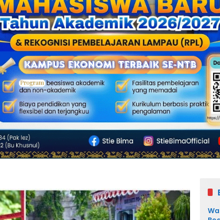
Wal
Bed