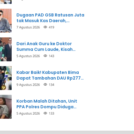
Perbuatannya dan Siap
Mengembalikan Uang
Dugaan PAD GSB Ratusan Juta
tak Masuk Kas Daerah,
Inspektorat Panggil Pihak
7 Agustus 2026
419
Terkait
Dari Anak Guru ke Doktor
Summa Cum Laude, Kisah
Taman Firdaus Menginspirasi
5 Agustus 2026
143
Kabar Baik! Kabupaten Bima
Dapat Tambahan DAU Rp277
Miliar, Ini Prioritasnya
9 Agustus 2026
134
Korban Malah Ditahan, Unit
PPA Polres Dompu Diduga
Balikkan Fakta Kasus
5 Agustus 2026
133
Penganiayaan