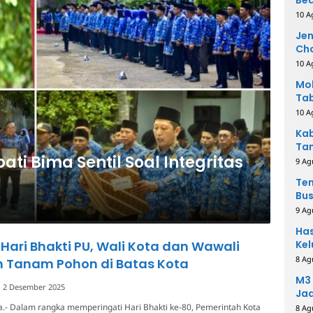
Sa
10 A
Je
Cho
10 A
Mob
Tab
Be
10 A
Kab
Tam
pati Bima Sentil Soal Integritas
Pri
9 Ag
Ten
Bus
Spe
9 Ag
Has
Hari Bhakti PU, Wali Kota dan Wawali
Kel
8 Ag
n Tanam Pohon di Batas Kota
M3 
2 Desember 2025
Ja
.- Dalam rangka memperingati Hari Bhakti ke-80, Pemerintah Kota
8 Ag