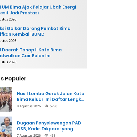
 UM Bima Ajak Pelajar Ubah Energi
esif Jadi Prestasi
ustus 2026
ksi Golkar Dorong Pemkot Bima
ifkan Kembali BUMD
ustus 2026
 Daerah Tahap II Kota Bima
adwalkan Cair Bulan Ini
ustus 2026
s Populer
Hasil Lomba Gerak Jalan Kota
Bima Keluar! Ini Daftar Lengkap
Para Juara
8 Agustus 2026
5790
Dugaan Penyelewengan PAD
GSB, Kadis Dikpora: yang
Bersangkutan Akui
7 Agustus 2026
438