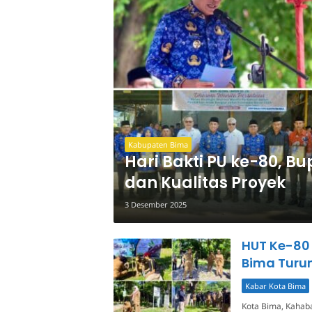
Kabupaten Bima
Hari Bakti PU ke-80, Bu
dan Kualitas Proyek
3 Desember 2025
HUT Ke-80 
Bima Turu
Kabar Kota Bima
Kota Bima, Kahaba