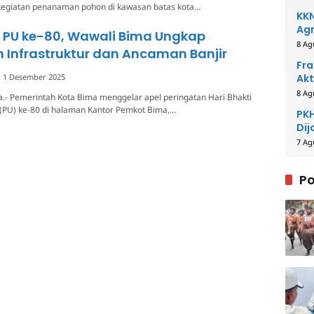
egiatan penanaman pohon di kawasan batas kota…
KKN
Agr
i PU ke-80, Wawali Bima Ungkap
8 Ag
 Infrastruktur dan Ancaman Banjir
Fra
1 Desember 2025
Akt
8 Ag
.- Pemerintah Kota Bima menggelar apel peringatan Hari Bhakti
PU) ke-80 di halaman Kantor Pemkot Bima,…
PKH
Dij
7 Ag
Po