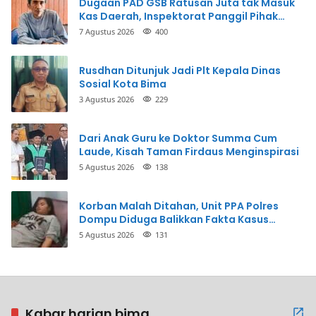
Dugaan PAD GSB Ratusan Juta tak Masuk
Kas Daerah, Inspektorat Panggil Pihak
Terkait
7 Agustus 2026
400
Rusdhan Ditunjuk Jadi Plt Kepala Dinas
Sosial Kota Bima
3 Agustus 2026
229
Dari Anak Guru ke Doktor Summa Cum
Laude, Kisah Taman Firdaus Menginspirasi
5 Agustus 2026
138
Korban Malah Ditahan, Unit PPA Polres
Dompu Diduga Balikkan Fakta Kasus
Penganiayaan
5 Agustus 2026
131
Kabar harian bima