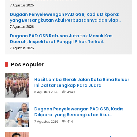
7 Agustus 2026
Dugaan Penyelewengan PAD GSB, Kadis Dikpora:
yang Bersangkutan Akui Perbuatannya dan Siap
Mengembalikan Uang
7 Agustus 2026
Dugaan PAD GSB Ratusan Juta tak Masuk Kas
Daerah, Inspektorat Panggil Pihak Terkait
7 Agustus 2026
Pos Populer
Hasil Lomba Gerak Jalan Kota Bima Keluar!
Ini Daftar Lengkap Para Juara
8 Agustus 2026
4949
Dugaan Penyelewengan PAD GSB, Kadis
Dikpora: yang Bersangkutan Akui
Perbuatannya dan Siap Mengembalikan
7 Agustus 2026
414
Uang