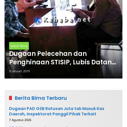
Kabar Bima
Dugaan Pelecehan dan
Penghinaan STISIP, Lubis Datangi
BK
9 Januari 2019
Berita Bima Terbaru
Dugaan PAD GSB Ratusan Juta tak Masuk Kas
Daerah, Inspektorat Panggil Pihak Terkait
7 Agustus 2026