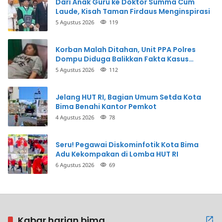
Dari Anak Guru ke Doktor Summa Cum
Laude, Kisah Taman Firdaus Menginspirasi
5 Agustus 2026
119
Korban Malah Ditahan, Unit PPA Polres
Dompu Diduga Balikkan Fakta Kasus
Penganiayaan
5 Agustus 2026
112
Jelang HUT RI, Bagian Umum Setda Kota
Bima Benahi Kantor Pemkot
4 Agustus 2026
78
Seru! Pegawai Diskominfotik Kota Bima
Adu Kekompakan di Lomba HUT RI
6 Agustus 2026
69
Kabar harian bima