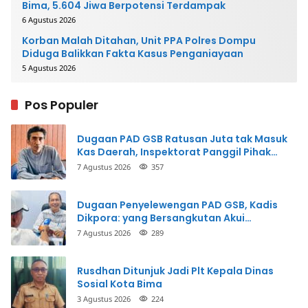
Bima, 5.604 Jiwa Berpotensi Terdampak
6 Agustus 2026
Korban Malah Ditahan, Unit PPA Polres Dompu
Diduga Balikkan Fakta Kasus Penganiayaan
5 Agustus 2026
Pos Populer
Dugaan PAD GSB Ratusan Juta tak Masuk
Kas Daerah, Inspektorat Panggil Pihak
Terkait
7 Agustus 2026
357
Dugaan Penyelewengan PAD GSB, Kadis
Dikpora: yang Bersangkutan Akui
Perbuatannya dan Siap Mengembalikan
7 Agustus 2026
289
Uang
Rusdhan Ditunjuk Jadi Plt Kepala Dinas
Sosial Kota Bima
3 Agustus 2026
224