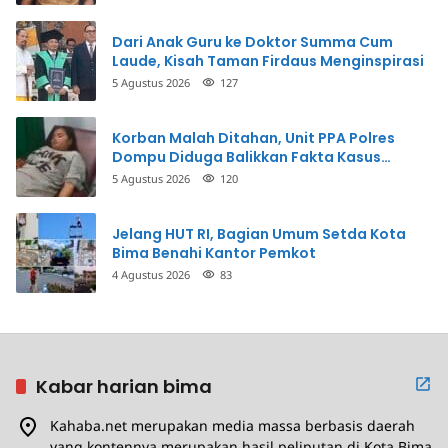
Dari Anak Guru ke Doktor Summa Cum
Laude, Kisah Taman Firdaus Menginspirasi
5 Agustus 2026
127
Korban Malah Ditahan, Unit PPA Polres
Dompu Diduga Balikkan Fakta Kasus
Penganiayaan
5 Agustus 2026
120
Jelang HUT RI, Bagian Umum Setda Kota
Bima Benahi Kantor Pemkot
4 Agustus 2026
83
Kabar harian bima
Kahaba.net merupakan media massa berbasis daerah
yang kontennya merupakan hasil peliputan di Kota Bima