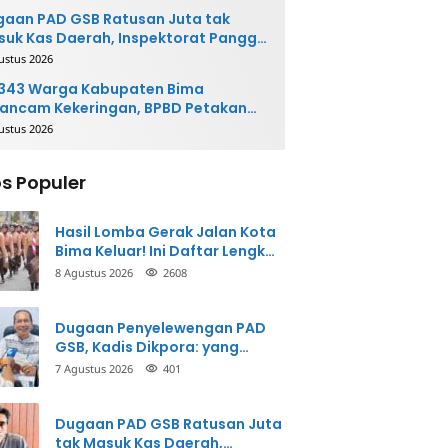
ngembalikan Uang
aan PAD GSB Ratusan Juta tak
uk Kas Daerah, Inspektorat Panggil
ak Terkait
ustus 2026
.343 Warga Kabupaten Bima
ancam Kekeringan, BPBD Petakan
 Desa Rawan
ustus 2026
s Populer
Hasil Lomba Gerak Jalan Kota
Bima Keluar! Ini Daftar Lengkap
Para Juara
8 Agustus 2026
2608
Dugaan Penyelewengan PAD
GSB, Kadis Dikpora: yang
Bersangkutan Akui
7 Agustus 2026
401
Perbuatannya dan Siap
Mengembalikan Uang
Dugaan PAD GSB Ratusan Juta
tak Masuk Kas Daerah,