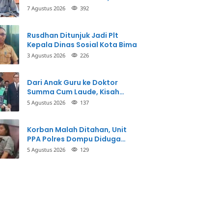
Inspektorat Panggil Pihak
7 Agustus 2026
392
Terkait
Rusdhan Ditunjuk Jadi Plt
Kepala Dinas Sosial Kota Bima
3 Agustus 2026
226
Dari Anak Guru ke Doktor
Summa Cum Laude, Kisah
Taman Firdaus Menginspirasi
5 Agustus 2026
137
Korban Malah Ditahan, Unit
PPA Polres Dompu Diduga
Balikkan Fakta Kasus
5 Agustus 2026
129
Penganiayaan