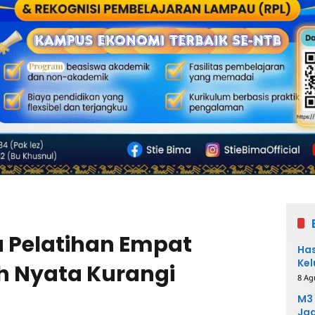
 Pelatihan Empat
Has
Kel
h Nyata Kurangi
8 Ag
M3 
Ja