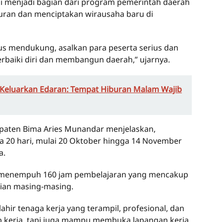
i menjadi bagian dari program pemerintah daerah
an dan menciptakan wirausaha baru di
us mendukung, asalkan para peserta serius dan
baiki diri dan membangun daerah,” ujarnya.
Keluarkan Edaran: Tempat Hiburan Malam Wajib
upaten Bima Aries Munandar menjelaskan,
ma 20 hari, mulai 20 Oktober hingga 14 November
a.
an menempuh 160 jam pembelajaran yang mencakup
hlian masing-masing.
lahir tenaga kerja yang terampil, profesional, dan
iap kerja, tapi juga mampu membuka lapangan kerja