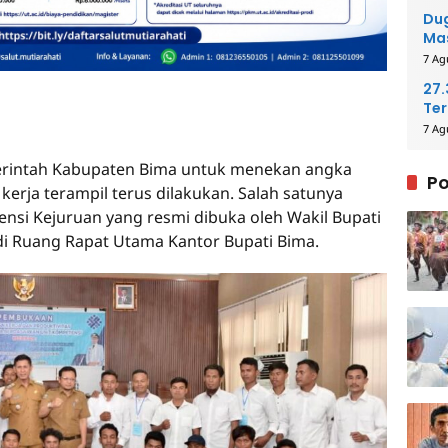
Me
Dug
Mas
Pih
7 Ag
27
Ter
40
7 Ag
rintah Kabupaten Bima untuk menekan angka
Po
rja terampil terus dilakukan. Salah satunya
ensi Kejuruan yang resmi dibuka oleh Wakil Bupati
 di Ruang Rapat Utama Kantor Bupati Bima.