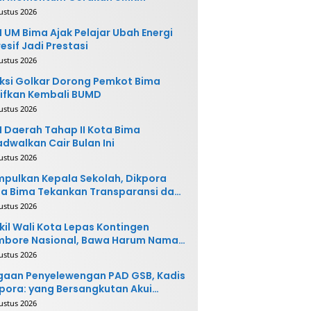
ustus 2026
 UM Bima Ajak Pelajar Ubah Energi
esif Jadi Prestasi
ustus 2026
ksi Golkar Dorong Pemkot Bima
ifkan Kembali BUMD
ustus 2026
 Daerah Tahap II Kota Bima
adwalkan Cair Bulan Ini
ustus 2026
pulkan Kepala Sekolah, Dikpora
a Bima Tekankan Transparansi dan
vasi
ustus 2026
il Wali Kota Lepas Kontingen
mbore Nasional, Bawa Harum Nama
ta Bima
ustus 2026
gaan Penyelewengan PAD GSB, Kadis
pora: yang Bersangkutan Akui
buatannya dan Siap
ustus 2026