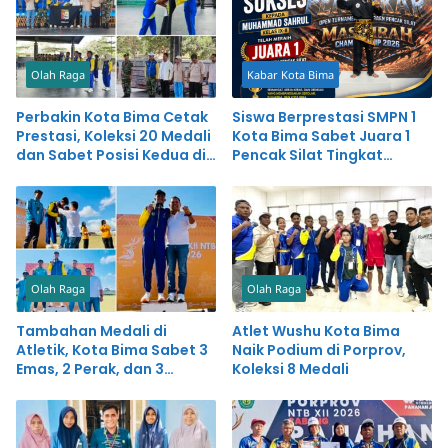
Olah Raga
Kabar Kota Bima
Perbakin Kota Bima Cetak
Siswa Berprestasi SMPN 1
Prestasi, Koleksi 20 Medali
Kota Bima Sabet Juara 1
dan Sabet Posisi Kedua di
Pencak Silat Tingkat
Porprov NTB
Nasional
Olah Raga
Olah Raga
Tambahan Medali di
Atlet Wushu Kota Bima
Atletik, Kota Bima Sabet 3
Naik Podium di Porprov,
Emas, 2 Perak, dan 3
Koleksi 8 Medali
Perunggu