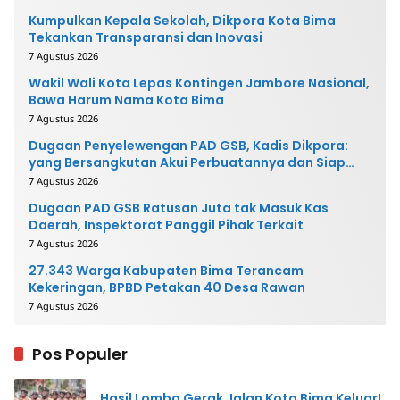
Kumpulkan Kepala Sekolah, Dikpora Kota Bima
Tekankan Transparansi dan Inovasi
7 Agustus 2026
Wakil Wali Kota Lepas Kontingen Jambore Nasional,
Bawa Harum Nama Kota Bima
7 Agustus 2026
Dugaan Penyelewengan PAD GSB, Kadis Dikpora:
yang Bersangkutan Akui Perbuatannya dan Siap
Mengembalikan Uang
7 Agustus 2026
Dugaan PAD GSB Ratusan Juta tak Masuk Kas
Daerah, Inspektorat Panggil Pihak Terkait
7 Agustus 2026
27.343 Warga Kabupaten Bima Terancam
Kekeringan, BPBD Petakan 40 Desa Rawan
7 Agustus 2026
Pos Populer
Hasil Lomba Gerak Jalan Kota Bima Keluar!