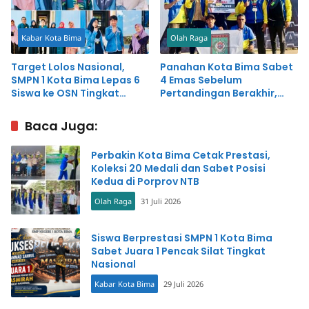
Kabar Kota Bima
Olah Raga
Target Lolos Nasional,
Panahan Kota Bima Sabet
SMPN 1 Kota Bima Lepas 6
4 Emas Sebelum
Siswa ke OSN Tingkat
Pertandingan Berakhir,
Provinsi
Ketua Cabor Mengaku
Bangga
Baca Juga:
Perbakin Kota Bima Cetak Prestasi,
Koleksi 20 Medali dan Sabet Posisi
Kedua di Porprov NTB
Olah Raga
31 Juli 2026
Siswa Berprestasi SMPN 1 Kota Bima
Sabet Juara 1 Pencak Silat Tingkat
Nasional
Kabar Kota Bima
29 Juli 2026