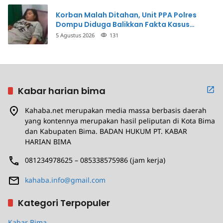
Korban Malah Ditahan, Unit PPA Polres
Dompu Diduga Balikkan Fakta Kasus
Penganiayaan
5 Agustus 2026
131
Kabar harian bima
Kahaba.net merupakan media massa berbasis daerah
yang kontennya merupakan hasil peliputan di Kota Bima
dan Kabupaten Bima. BADAN HUKUM PT. KABAR
HARIAN BIMA
081234978625 – 085338575986 (jam kerja)
kahaba.info@gmail.com
Kategori Terpopuler
Kabar Bima