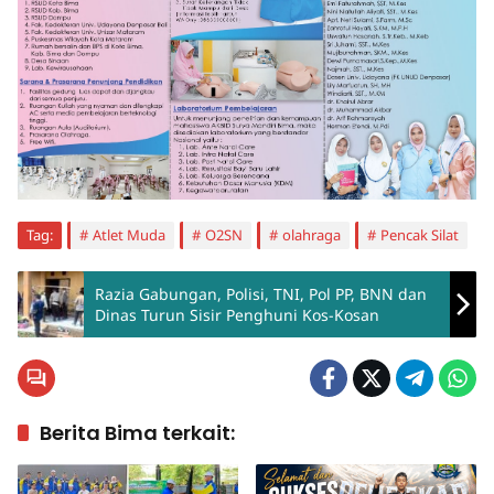
Tag:
Atlet Muda
O2SN
olahraga
Pencak Silat
Razia Gabungan, Polisi, TNI, Pol PP, BNN dan
Dinas Turun Sisir Penghuni Kos-Kosan
Berita Bima terkait: