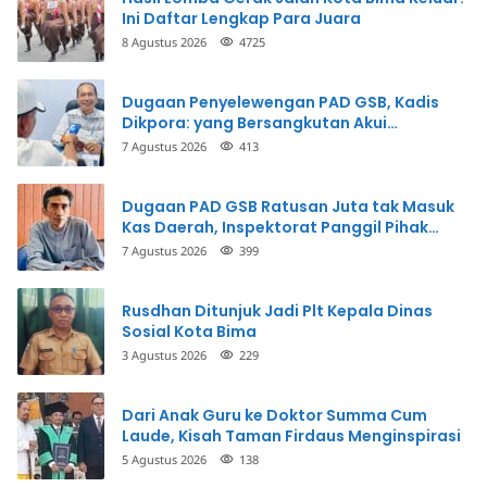
Ini Daftar Lengkap Para Juara
8 Agustus 2026
4725
Dugaan Penyelewengan PAD GSB, Kadis
Dikpora: yang Bersangkutan Akui
Perbuatannya dan Siap Mengembalikan
7 Agustus 2026
413
Uang
Dugaan PAD GSB Ratusan Juta tak Masuk
Kas Daerah, Inspektorat Panggil Pihak
Terkait
7 Agustus 2026
399
Rusdhan Ditunjuk Jadi Plt Kepala Dinas
Sosial Kota Bima
3 Agustus 2026
229
Dari Anak Guru ke Doktor Summa Cum
Laude, Kisah Taman Firdaus Menginspirasi
5 Agustus 2026
138