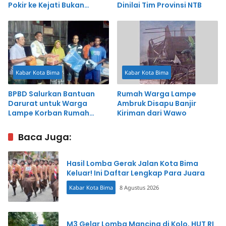
Pokir ke Kejati Bukan
Dinilai Tim Provinsi NTB
Keputusan Partai
Kabar Kota Bima
Kabar Kota Bima
BPBD Salurkan Bantuan
Rumah Warga Lampe
Darurat untuk Warga
Ambruk Disapu Banjir
Lampe Korban Rumah
Kiriman dari Wawo
Ambruk
Baca Juga:
Hasil Lomba Gerak Jalan Kota Bima
Keluar! Ini Daftar Lengkap Para Juara
Kabar Kota Bima
8 Agustus 2026
M3 Gelar Lomba Mancing di Kolo, HUT RI