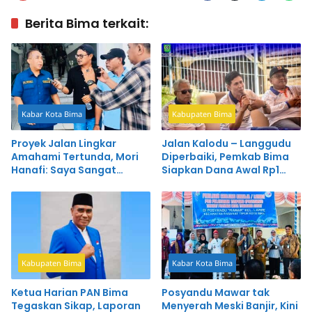
Berita Bima terkait:
Kabar Kota Bima
Kabupaten Bima
Proyek Jalan Lingkar
Jalan Kalodu – Langgudu
Amahami Tertunda, Mori
Diperbaiki, Pemkab Bima
Hanafi: Saya Sangat
Siapkan Dana Awal Rp1
Kecewa
Miliar
Kabupaten Bima
Kabar Kota Bima
Ketua Harian PAN Bima
Posyandu Mawar tak
Tegaskan Sikap, Laporan
Menyerah Meski Banjir, Kini