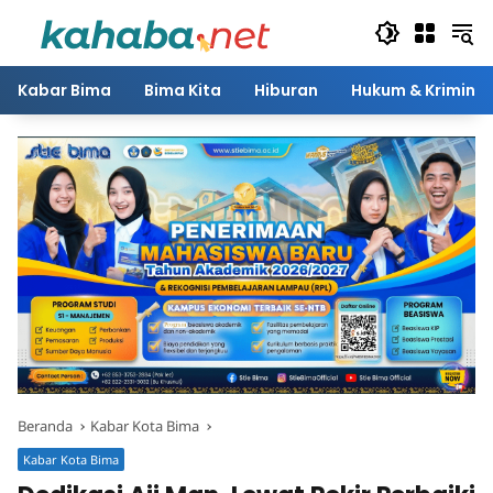
Langsung
ke
konten
Kabar Bima
Bima Kita
Hiburan
Hukum & Kriminal
Beranda
Kabar Kota Bima
Kabar Kota Bima