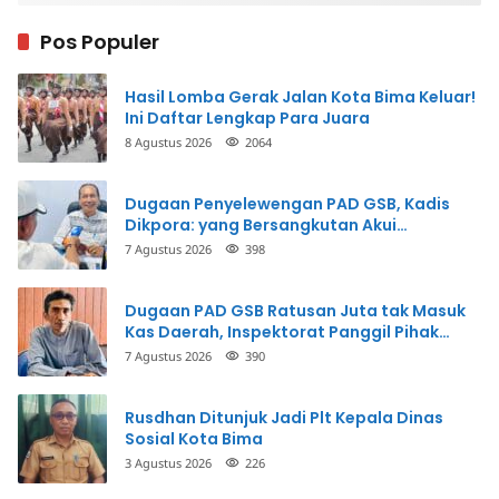
Pos Populer
Hasil Lomba Gerak Jalan Kota Bima Keluar!
Ini Daftar Lengkap Para Juara
8 Agustus 2026
2064
Dugaan Penyelewengan PAD GSB, Kadis
Dikpora: yang Bersangkutan Akui
Perbuatannya dan Siap Mengembalikan
7 Agustus 2026
398
Uang
Dugaan PAD GSB Ratusan Juta tak Masuk
Kas Daerah, Inspektorat Panggil Pihak
Terkait
7 Agustus 2026
390
Rusdhan Ditunjuk Jadi Plt Kepala Dinas
Sosial Kota Bima
3 Agustus 2026
226