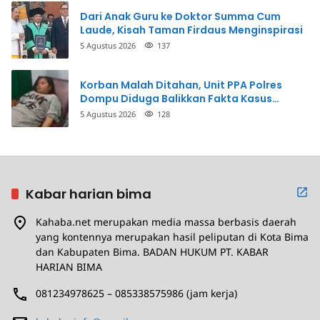
Dari Anak Guru ke Doktor Summa Cum
Laude, Kisah Taman Firdaus Menginspirasi
5 Agustus 2026
137
Korban Malah Ditahan, Unit PPA Polres
Dompu Diduga Balikkan Fakta Kasus
Penganiayaan
5 Agustus 2026
128
Kabar harian bima
Kahaba.net merupakan media massa berbasis daerah
yang kontennya merupakan hasil peliputan di Kota Bima
dan Kabupaten Bima. BADAN HUKUM PT. KABAR
HARIAN BIMA
081234978625 – 085338575986 (jam kerja)