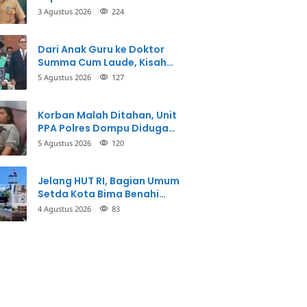
3 Agustus 2026
224
Dari Anak Guru ke Doktor
Summa Cum Laude, Kisah
Taman Firdaus Menginspirasi
5 Agustus 2026
127
Korban Malah Ditahan, Unit
PPA Polres Dompu Diduga
Balikkan Fakta Kasus
5 Agustus 2026
120
Penganiayaan
Jelang HUT RI, Bagian Umum
Setda Kota Bima Benahi
Kantor Pemkot
4 Agustus 2026
83