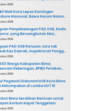
vasi
ustus 2026
il Wali Kota Lepas Kontingen
mbore Nasional, Bawa Harum Nama
ta Bima
ustus 2026
gaan Penyelewengan PAD GSB, Kadis
pora: yang Bersangkutan Akui
buatannya dan Siap
ustus 2026
ngembalikan Uang
aan PAD GSB Ratusan Juta tak
uk Kas Daerah, Inspektorat Panggil
ak Terkait
ustus 2026
.343 Warga Kabupaten Bima
ancam Kekeringan, BPBD Petakan
 Desa Rawan
ustus 2026
u! Pegawai Diskominfotik Kota Bima
 Kekompakan di Lomba HUT RI
ustus 2026
kot Bima Serahkan Bantuan untuk
ayan Korban Kapal Tenggelam
ustus 2026