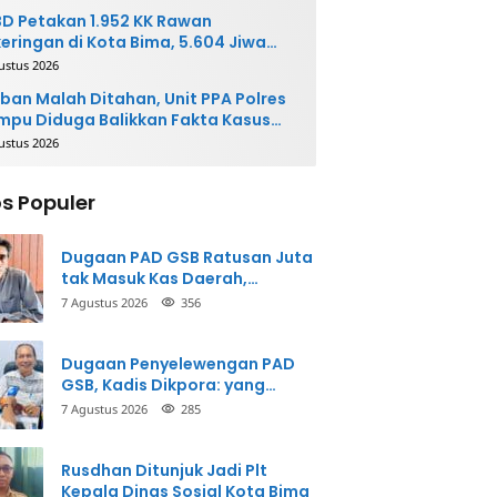
D Petakan 1.952 KK Rawan
eringan di Kota Bima, 5.604 Jiwa
rpotensi Terdampak
ustus 2026
ban Malah Ditahan, Unit PPA Polres
pu Diduga Balikkan Fakta Kasus
nganiayaan
ustus 2026
s Populer
Dugaan PAD GSB Ratusan Juta
tak Masuk Kas Daerah,
Inspektorat Panggil Pihak
7 Agustus 2026
356
Terkait
Dugaan Penyelewengan PAD
GSB, Kadis Dikpora: yang
Bersangkutan Akui
7 Agustus 2026
285
Perbuatannya dan Siap
Mengembalikan Uang
Rusdhan Ditunjuk Jadi Plt
Kepala Dinas Sosial Kota Bima