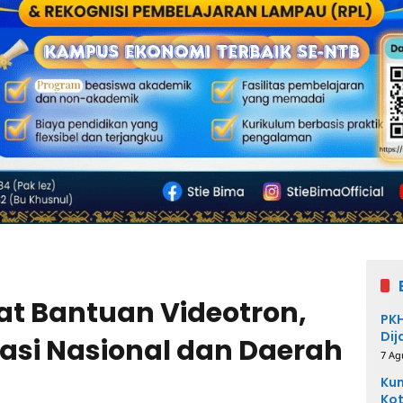
t Bantuan Videotron,
PKH
Dij
asi Nasional dan Daerah
7 Ag
Kum
Kot