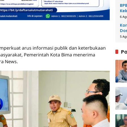
BPB
Kek
Be
6 Ag
Kor
Dom
Pe
5 Ag
perkuat arus informasi publik dan keterbukaan
Po
masyarakat, Pemerintah Kota Bima menerima
ra News.