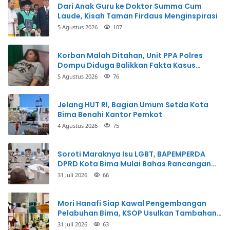
Dari Anak Guru ke Doktor Summa Cum
Laude, Kisah Taman Firdaus Menginspirasi
5 Agustus 2026
107
Korban Malah Ditahan, Unit PPA Polres
Dompu Diduga Balikkan Fakta Kasus
Penganiayaan
5 Agustus 2026
76
Jelang HUT RI, Bagian Umum Setda Kota
Bima Benahi Kantor Pemkot
4 Agustus 2026
75
Soroti Maraknya Isu LGBT, BAPEMPERDA
DPRD Kota Bima Mulai Bahas Rancangan
Perda Pencegahan
31 Juli 2026
66
Mori Hanafi Siap Kawal Pengembangan
Pelabuhan Bima, KSOP Usulkan Tambahan
Dermaga Rp400 Miliar
31 Juli 2026
63