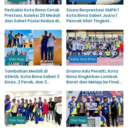
Perbakin Kota Bima Cetak
Siswa Berprestasi SMPN 1
Prestasi, Koleksi 20 Medali
Kota Bima Sabet Juara 1
dan Sabet Posisi Kedua di
Pencak Silat Tingkat
Porprov NTB
Nasional
Olah Raga
Kabar Kota Bima
Tambahan Medali di
Drama Adu Penalti, Kota
Atletik, Kota Bima Sabet 3
Bima Singkirkan Lombok
Emas, 2 Perak, dan 3
Barat dan Melaju ke Final
Perunggu
Porprov
Olah Raga
Olah Raga