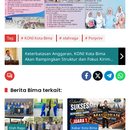
Tag:
KONI Kota Bima
olahraga
Porprov
Keterbatasan Anggaran, KONI Kota Bima
Akan Rampingkan Struktur dan Fokus Kirim
Atlet Juara di Porprov 2026
Berita Bima terkait:
Olah Raga
Kabar Kota Bima