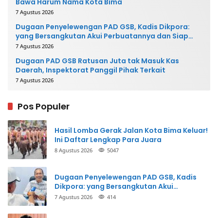
Bawa Harum Nama Kota Bima
7 Agustus 2026
Dugaan Penyelewengan PAD GSB, Kadis Dikpora:
yang Bersangkutan Akui Perbuatannya dan Siap
Mengembalikan Uang
7 Agustus 2026
Dugaan PAD GSB Ratusan Juta tak Masuk Kas
Daerah, Inspektorat Panggil Pihak Terkait
7 Agustus 2026
Pos Populer
Hasil Lomba Gerak Jalan Kota Bima Keluar!
Ini Daftar Lengkap Para Juara
8 Agustus 2026
5047
Dugaan Penyelewengan PAD GSB, Kadis
Dikpora: yang Bersangkutan Akui
Perbuatannya dan Siap Mengembalikan
7 Agustus 2026
414
Uang