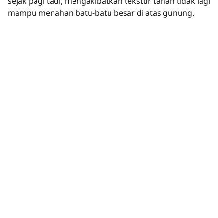
sejak pagi tadi, mengakibatkan tekstur tanah tidak lagi
mampu menahan batu-batu besar di atas gunung.