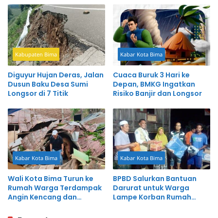
Kabupaten Bima
Kabar Kota Bima
Diguyur Hujan Deras, Jalan
Cuaca Buruk 3 Hari ke
Dusun Baku Desa Sumi
Depan, BMKG Ingatkan
Longsor di 7 Titik
Risiko Banjir dan Longsor
Kabar Kota Bima
Kabar Kota Bima
Wali Kota Bima Turun ke
BPBD Salurkan Bantuan
Rumah Warga Terdampak
Darurat untuk Warga
Angin Kencang dan
Lampe Korban Rumah
Siapkan Bantuan
Ambruk