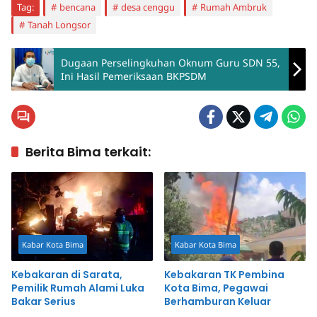
Tag:
bencana
desa cenggu
Rumah Ambruk
Tanah Longsor
Dugaan Perselingkuhan Oknum Guru SDN 55,
Ini Hasil Pemeriksaan BKPSDM
Berita Bima terkait:
Kabar Kota Bima
Kabar Kota Bima
Kebakaran di Sarata,
Kebakaran TK Pembina
Pemilik Rumah Alami Luka
Kota Bima, Pegawai
Bakar Serius
Berhamburan Keluar