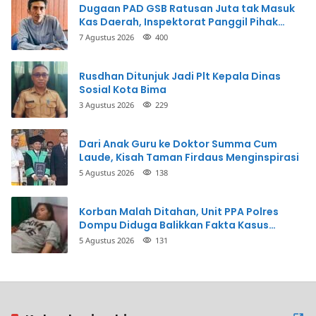
Dugaan PAD GSB Ratusan Juta tak Masuk
Kas Daerah, Inspektorat Panggil Pihak
Terkait
7 Agustus 2026
400
Rusdhan Ditunjuk Jadi Plt Kepala Dinas
Sosial Kota Bima
3 Agustus 2026
229
Dari Anak Guru ke Doktor Summa Cum
Laude, Kisah Taman Firdaus Menginspirasi
5 Agustus 2026
138
Korban Malah Ditahan, Unit PPA Polres
Dompu Diduga Balikkan Fakta Kasus
Penganiayaan
5 Agustus 2026
131