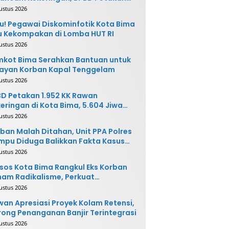
 Desa Rawan
ustus 2026
u! Pegawai Diskominfotik Kota Bima
 Kekompakan di Lomba HUT RI
ustus 2026
kot Bima Serahkan Bantuan untuk
ayan Korban Kapal Tenggelam
ustus 2026
D Petakan 1.952 KK Rawan
eringan di Kota Bima, 5.604 Jiwa
rpotensi Terdampak
ustus 2026
ban Malah Ditahan, Unit PPA Polres
pu Diduga Balikkan Fakta Kasus
nganiayaan
ustus 2026
sos Kota Bima Rangkul Eks Korban
am Radikalisme, Perkuat
ntegrasi Sosial
ustus 2026
an Apresiasi Proyek Kolam Retensi,
ong Penanganan Banjir Terintegrasi
ustus 2026