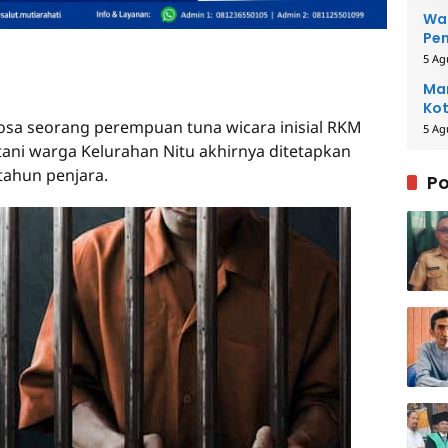
Wal
Pe
5 Ag
Man
Kot
a seorang perempuan tuna wicara inisial RKM
5 Ag
etani warga Kelurahan Nitu akhirnya ditetapkan
ahun penjara.
Po