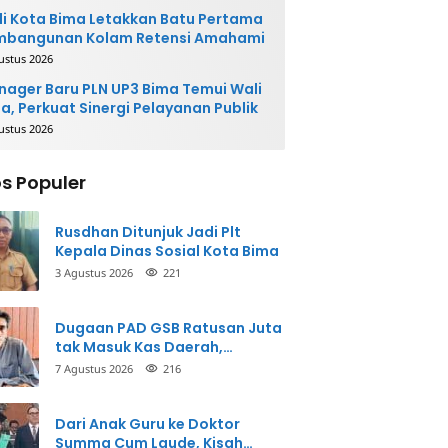
i Kota Bima Letakkan Batu Pertama
mbangunan Kolam Retensi Amahami
ustus 2026
ager Baru PLN UP3 Bima Temui Wali
a, Perkuat Sinergi Pelayanan Publik
ustus 2026
s Populer
Rusdhan Ditunjuk Jadi Plt
Kepala Dinas Sosial Kota Bima
3 Agustus 2026
221
Dugaan PAD GSB Ratusan Juta
tak Masuk Kas Daerah,
Inspektorat Panggil Pihak
7 Agustus 2026
216
Terkait
Dari Anak Guru ke Doktor
Summa Cum Laude, Kisah