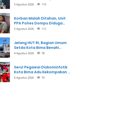
Taman Firdaus Menginspirasi
5 Agustus 2026
119
Korban Malah Ditahan, Unit
PPA Polres Dompu Diduga
Balikkan Fakta Kasus
5 Agustus 2026
112
Penganiayaan
Jelang HUT RI, Bagian Umum
Setda Kota Bima Benahi
Kantor Pemkot
4 Agustus 2026
78
Seru! Pegawai Diskominfotik
Kota Bima Adu Kekompakan di
Lomba HUT RI
6 Agustus 2026
70