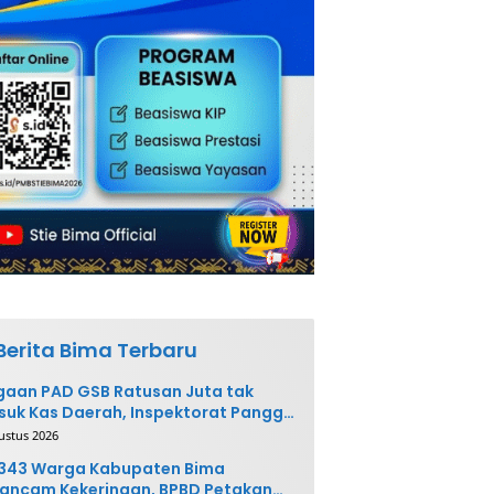
Berita Bima Terbaru
aan PAD GSB Ratusan Juta tak
uk Kas Daerah, Inspektorat Panggil
ak Terkait
ustus 2026
.343 Warga Kabupaten Bima
ancam Kekeringan, BPBD Petakan