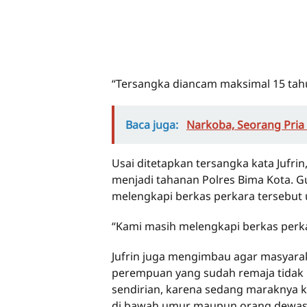
“Tersangka diancam maksimal 15 tahun
Baca juga:
Narkoba, Seorang Pria
Usai ditetapkan tersangka kata Jufri
menjadi tahanan Polres Bima Kota. Gu
melengkapi berkas perkara tersebut 
“Kami masih melengkapi berkas perkar
Jufrin juga mengimbau agar masyar
perempuan yang sudah remaja tidak 
sendirian, karena sedang maraknya 
di bawah umur maupun orang dewas