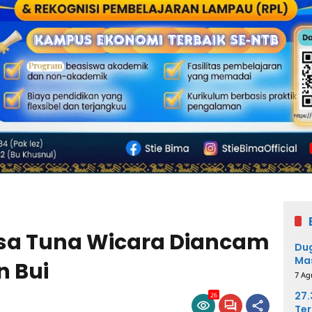
sa Tuna Wicara Diancam
Dug
Mas
n Bui
Pih
7 Ag
27
26
Ter