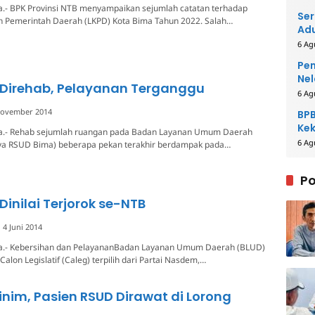
a.- BPK Provinsi NTB menyampaikan sejumlah catatan terhadap
Ser
 Pemerintah Daerah (LKPD) Kota Bima Tahun 2022. Salah…
Adu
6 Ag
Pem
Nel
 Direhab, Pelayanan Terganggu
6 Ag
November 2014
BPB
Kek
a.- Rehab sejumlah ruangan pada Badan Layanan Umum Daerah
Be
6 Ag
a RSUD Bima) beberapa pekan terakhir berdampak pada…
Po
Dinilai Terjorok se-NTB
4 Juni 2014
a.- Kebersihan dan PelayananBadan Layanan Umum Daerah (BLUD)
Calon Legislatif (Caleg) terpilih dari Partai Nasdem,…
Minim, Pasien RSUD Dirawat di Lorong