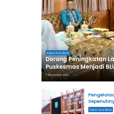
Kabar Kota Bima
Dorong Peningkatan L
Puskesmas Menjadi BL
7 November 2024
Pengelola
Sepenuhny
Kabar Kota Bima