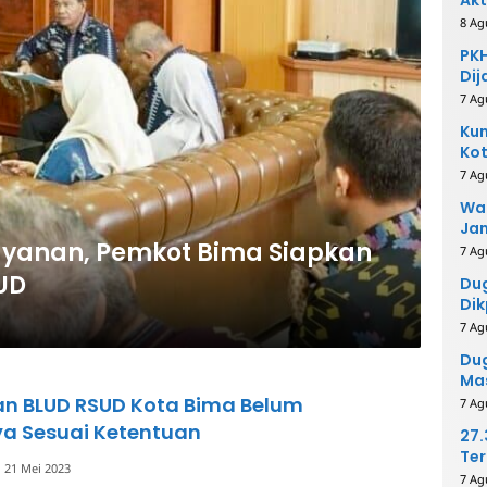
8 Ag
PKH
Dij
7 Ag
Kum
Kot
Ino
7 Ag
Wak
Ja
ayanan, Pemkot Bima Siapkan
Ko
7 Ag
UD
Du
Dik
Per
7 Ag
Me
Dug
Mas
Pih
an BLUD RSUD Kota Bima Belum
7 Ag
a Sesuai Ketentuan
27
Ter
21 Mei 2023
40
7 Ag