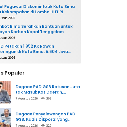
u! Pegawai Diskominfotik Kota Bima
 Kekompakan di Lomba HUT RI
ustus 2026
kot Bima Serahkan Bantuan untuk
ayan Korban Kapal Tenggelam
ustus 2026
D Petakan 1.952 KK Rawan
eringan di Kota Bima, 5.604 Jiwa
rpotensi Terdampak
ustus 2026
s Populer
Dugaan PAD GSB Ratusan Juta
tak Masuk Kas Daerah,
Inspektorat Panggil Pihak
7 Agustus 2026
363
Terkait
Dugaan Penyelewengan PAD
GSB, Kadis Dikpora: yang
Bersangkutan Akui
7 Agustus 2026
329