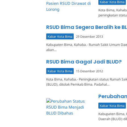
Kabar Kota Bima
Kota Bima, Kahaba
peningkatan stat
RSUD Bima Segera Beralih ke B
Kabar Kota Bima
29 Desember 2013
Kabupaten Bima, Kahaba.- Rumah Sakit Umum Daerah
akan…
RSUD Bima Gagal Jadi BLUD?
Kabar Kota Bima
15 Desember 2012
Kota Bima, Kahaba.- Peningkatan status Rumah 
(BLUD), ditolak Pemkab Bima. Padahal…
Perubahan
Kabar Kota Bima
Kabupaten Bima,
Daerah (BLUD) di