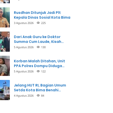
Perbuatannya dan Siap
Mengembalikan Uang
Rusdhan Ditunjuk Jadi Plt
Kepala Dinas Sosial Kota Bima
3 Agustus 2026
225
Dari Anak Guru ke Doktor
Summa Cum Laude, Kisah
Taman Firdaus Menginspirasi
5 Agustus 2026
130
Korban Malah Ditahan, Unit
PPA Polres Dompu Diduga
Balikkan Fakta Kasus
5 Agustus 2026
122
Penganiayaan
Jelang HUT RI, Bagian Umum
Setda Kota Bima Benahi
Kantor Pemkot
4 Agustus 2026
84