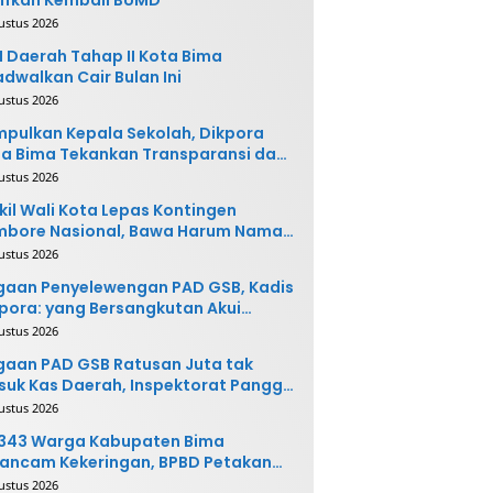
ustus 2026
 Daerah Tahap II Kota Bima
adwalkan Cair Bulan Ini
ustus 2026
pulkan Kepala Sekolah, Dikpora
a Bima Tekankan Transparansi dan
vasi
ustus 2026
il Wali Kota Lepas Kontingen
mbore Nasional, Bawa Harum Nama
ta Bima
ustus 2026
gaan Penyelewengan PAD GSB, Kadis
pora: yang Bersangkutan Akui
buatannya dan Siap
ustus 2026
ngembalikan Uang
aan PAD GSB Ratusan Juta tak
uk Kas Daerah, Inspektorat Panggil
ak Terkait
ustus 2026
.343 Warga Kabupaten Bima
ancam Kekeringan, BPBD Petakan
 Desa Rawan
ustus 2026