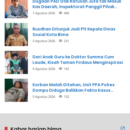
Dugaan PAD GSB Ratusan Juta tak Masuk
Kas Daerah, Inspektorat Panggil Pihak
Terkait
7 Agustus 2026
406
Rusdhan Ditunjuk Jadi Plt Kepala Dinas
Sosial Kota Bima
3 Agustus 2026
231
Dari Anak Guru ke Doktor Summa Cum
Laude, Kisah Taman Firdaus Menginspirasi
5 Agustus 2026
142
Korban Malah Ditahan, Unit PPA Polres
Dompu Diduga Balikkan Fakta Kasus
Penganiayaan
5 Agustus 2026
132
Kabar harian bima