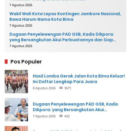
7 Agustus 2026
Wakil Wali Kota Lepas Kontingen Jambore Nasional,
Bawa Harum Nama Kota Bima
7 Agustus 2026
Dugaan Penyelewengan PAD GSB, Kadis Dikpora:
yang Bersangkutan Akui Perbuatannya dan Siap
Mengembalikan Uang
7 Agustus 2026
Pos Populer
Hasil Lomba Gerak Jalan Kota Bima Keluar!
Ini Daftar Lengkap Para Juara
8 Agustus 2026
5671
Dugaan Penyelewengan PAD GSB, Kadis
Dikpora: yang Bersangkutan Akui
Perbuatannya dan Siap Mengembalikan
7 Agustus 2026
432
Uang