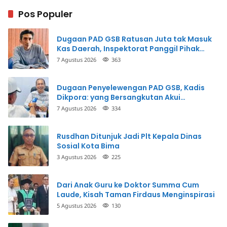
Pos Populer
Dugaan PAD GSB Ratusan Juta tak Masuk
Kas Daerah, Inspektorat Panggil Pihak
Terkait
7 Agustus 2026
363
Dugaan Penyelewengan PAD GSB, Kadis
Dikpora: yang Bersangkutan Akui
Perbuatannya dan Siap Mengembalikan
7 Agustus 2026
334
Uang
Rusdhan Ditunjuk Jadi Plt Kepala Dinas
Sosial Kota Bima
3 Agustus 2026
225
Dari Anak Guru ke Doktor Summa Cum
Laude, Kisah Taman Firdaus Menginspirasi
5 Agustus 2026
130