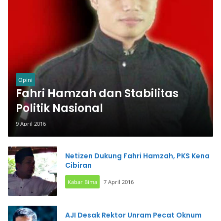
Opini
Fahri Hamzah dan Stabilitas
Politik Nasional
9 April 2016
Netizen Dukung Fahri Hamzah, PKS Kena
Cibiran
Kabar Bima
7 April 2016
AJI Desak Rektor Unram Pecat Oknum