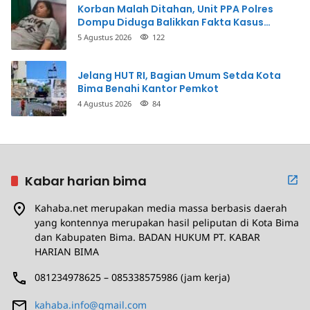
Korban Malah Ditahan, Unit PPA Polres
Dompu Diduga Balikkan Fakta Kasus
Penganiayaan
5 Agustus 2026
122
Jelang HUT RI, Bagian Umum Setda Kota
Bima Benahi Kantor Pemkot
4 Agustus 2026
84
Kabar harian bima
Kahaba.net merupakan media massa berbasis daerah
yang kontennya merupakan hasil peliputan di Kota Bima
dan Kabupaten Bima. BADAN HUKUM PT. KABAR
HARIAN BIMA
081234978625 – 085338575986 (jam kerja)
kahaba.info@gmail.com