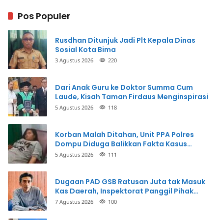
Pos Populer
Rusdhan Ditunjuk Jadi Plt Kepala Dinas
Sosial Kota Bima
3 Agustus 2026
220
Dari Anak Guru ke Doktor Summa Cum
Laude, Kisah Taman Firdaus Menginspirasi
5 Agustus 2026
118
Korban Malah Ditahan, Unit PPA Polres
Dompu Diduga Balikkan Fakta Kasus
Penganiayaan
5 Agustus 2026
111
Dugaan PAD GSB Ratusan Juta tak Masuk
Kas Daerah, Inspektorat Panggil Pihak
Terkait
7 Agustus 2026
100