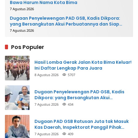
Bawa Harum Nama Kota Bima
7 Agustus 2026
Dugaan Penyelewengan PAD GSB, Kadis Dikpora:
yang Bersangkutan Akui Perbuatannya dan Siap
Mengembalikan Uang
7 Agustus 2026
Pos Populer
Hasil Lomba Gerak Jalan Kota Bima Keluar!
Ini Daftar Lengkap Para Juara
8 Agustus 2026
5707
Dugaan Penyelewengan PAD GSB, Kadis
Dikpora: yang Bersangkutan Akui
Perbuatannya dan Siap Mengembalikan
7 Agustus 2026
434
Uang
Dugaan PAD GSB Ratusan Juta tak Masuk
Kas Daerah, Inspektorat Panggil Pihak
Terkait
7 Agustus 2026
409