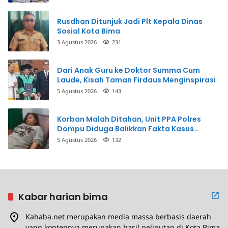
Rusdhan Ditunjuk Jadi Plt Kepala Dinas
Sosial Kota Bima
3 Agustus 2026
231
Dari Anak Guru ke Doktor Summa Cum
Laude, Kisah Taman Firdaus Menginspirasi
5 Agustus 2026
143
Korban Malah Ditahan, Unit PPA Polres
Dompu Diduga Balikkan Fakta Kasus
Penganiayaan
5 Agustus 2026
132
Kabar harian bima
Kahaba.net merupakan media massa berbasis daerah
yang kontennya merupakan hasil peliputan di Kota Bima