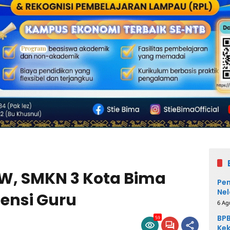
W, SMKN 3 Kota Bima
Pem
Nel
ensi Guru
6 Ag
BPB
59
Kek