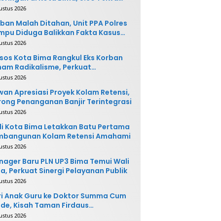
rpotensi Terdampak
ustus 2026
ban Malah Ditahan, Unit PPA Polres
pu Diduga Balikkan Fakta Kasus
nganiayaan
ustus 2026
sos Kota Bima Rangkul Eks Korban
am Radikalisme, Perkuat
ntegrasi Sosial
ustus 2026
an Apresiasi Proyek Kolam Retensi,
ong Penanganan Banjir Terintegrasi
ustus 2026
i Kota Bima Letakkan Batu Pertama
mbangunan Kolam Retensi Amahami
ustus 2026
ager Baru PLN UP3 Bima Temui Wali
a, Perkuat Sinergi Pelayanan Publik
ustus 2026
i Anak Guru ke Doktor Summa Cum
de, Kisah Taman Firdaus
ginspirasi
ustus 2026