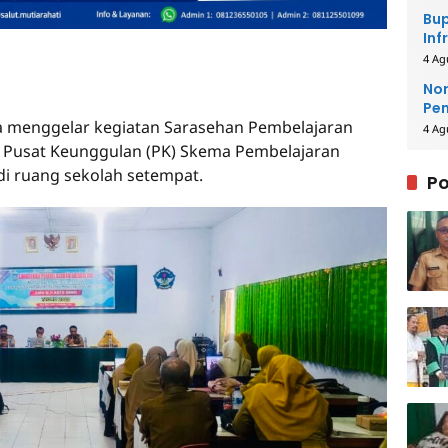
Bup
Inf
4 Ag
Nor
Pe
 menggelar kegiatan Sarasehan Pembelajaran
La
4 Ag
Pusat Keunggulan (PK) Skema Pembelajaran
i ruang sekolah setempat.
Po