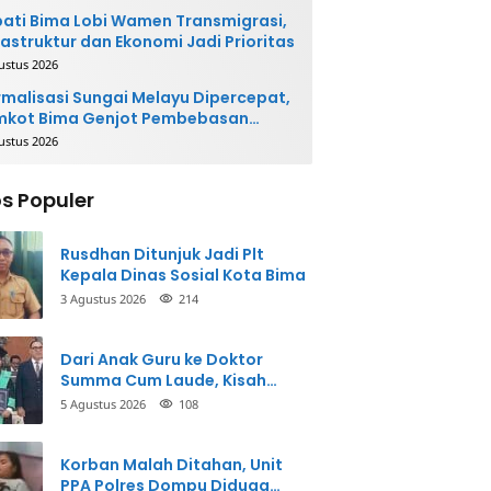
ati Bima Lobi Wamen Transmigrasi,
rastruktur dan Ekonomi Jadi Prioritas
ustus 2026
malisasi Sungai Melayu Dipercepat,
mkot Bima Genjot Pembebasan
han
ustus 2026
s Populer
Rusdhan Ditunjuk Jadi Plt
Kepala Dinas Sosial Kota Bima
3 Agustus 2026
214
Dari Anak Guru ke Doktor
Summa Cum Laude, Kisah
Taman Firdaus Menginspirasi
5 Agustus 2026
108
Korban Malah Ditahan, Unit
PPA Polres Dompu Diduga