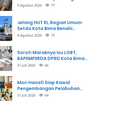
Balikkan Fakta Kasus
5 Agustus 2026
77
Penganiayaan
Jelang HUT RI, Bagian Umum
Setda Kota Bima Benahi
Kantor Pemkot
4 Agustus 2026
75
Soroti Maraknya Isu LGBT,
BAPEMPERDA DPRD Kota Bima
Mulai Bahas Rancangan Perda
31 Juli 2026
66
Pencegahan
Mori Hanafi Siap Kawal
Pengembangan Pelabuhan
Bima, KSOP Usulkan Tambahan
31 Juli 2026
64
Dermaga Rp400 Miliar