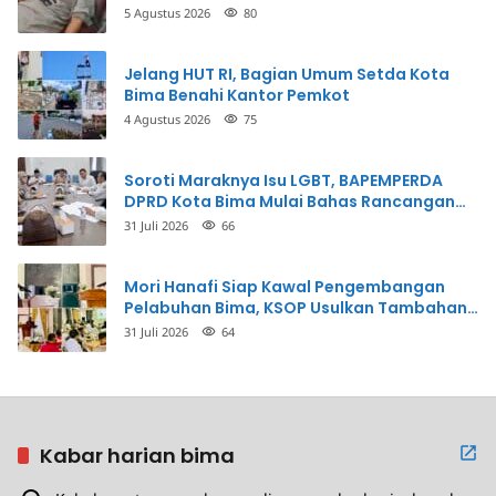
Penganiayaan
5 Agustus 2026
80
Jelang HUT RI, Bagian Umum Setda Kota
Bima Benahi Kantor Pemkot
4 Agustus 2026
75
Soroti Maraknya Isu LGBT, BAPEMPERDA
DPRD Kota Bima Mulai Bahas Rancangan
Perda Pencegahan
31 Juli 2026
66
Mori Hanafi Siap Kawal Pengembangan
Pelabuhan Bima, KSOP Usulkan Tambahan
Dermaga Rp400 Miliar
31 Juli 2026
64
Kabar harian bima