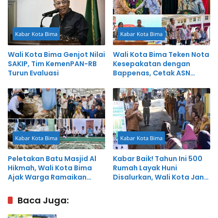
Kabar Kota Bima
Kabar Kota Bima
Wali Kota Bima Genjot Nilai
Wali Kota Bima Teken Nota
SAKIP, Tim KemenPAN-RB
Kesepakatan dengan
Turun Evaluasi
Bappenas, Cetak ASN
Perencana Profesional
untuk Percepat
Pembangunan
Kabar Kota Bima
Kabar Kota Bima
Peletakan Batu Masjid Al
Kabar Baik! Tahun Ini 500
Hikmah, Wali Kota Bima
Rumah Layak Huni
Ajak Warga Ramaikan
Disalurkan, Wali Kota Janji
Salat Berjamaah
Program Berlanjut
Baca Juga: