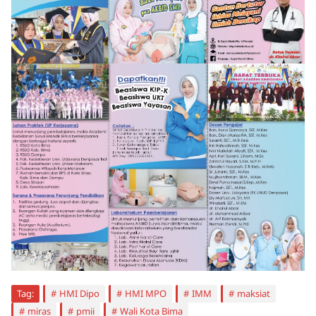
Tag:
HMI Dipo
HMI MPO
IMM
maksiat
miras
pmii
Wali Kota Bima