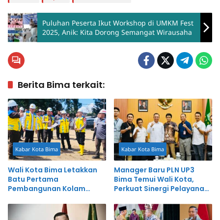
Puluhan Peserta Ikut Workshop di UMKM Fest
2025, Anik: Kita Dorong Semangat Wirausaha
Berita Bima terkait:
Kabar Kota Bima
Kabar Kota Bima
Wali Kota Bima Letakkan
Manager Baru PLN UP3
Batu Pertama
Bima Temui Wali Kota,
Pembangunan Kolam
Perkuat Sinergi Pelayanan
Retensi Amahami
Publik