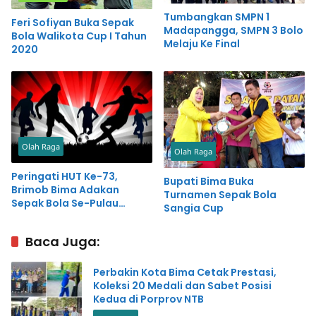
Tumbangkan SMPN 1
Feri Sofiyan Buka Sepak
Madapangga, SMPN 3 Bolo
Bola Walikota Cup I Tahun
Melaju Ke Final
2020
Olah Raga
Olah Raga
Peringati HUT Ke-73,
Bupati Bima Buka
Brimob Bima Adakan
Turnamen Sepak Bola
Sepak Bola Se-Pulau
Sangia Cup
Sumbawa
Baca Juga:
Perbakin Kota Bima Cetak Prestasi,
Koleksi 20 Medali dan Sabet Posisi
Kedua di Porprov NTB