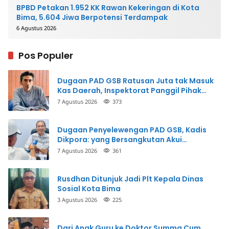
BPBD Petakan 1.952 KK Rawan Kekeringan di Kota
Bima, 5.604 Jiwa Berpotensi Terdampak
6 Agustus 2026
Pos Populer
Dugaan PAD GSB Ratusan Juta tak Masuk
Kas Daerah, Inspektorat Panggil Pihak
Terkait
7 Agustus 2026
373
Dugaan Penyelewengan PAD GSB, Kadis
Dikpora: yang Bersangkutan Akui
Perbuatannya dan Siap Mengembalikan
7 Agustus 2026
361
Uang
Rusdhan Ditunjuk Jadi Plt Kepala Dinas
Sosial Kota Bima
3 Agustus 2026
225
Dari Anak Guru ke Doktor Summa Cum