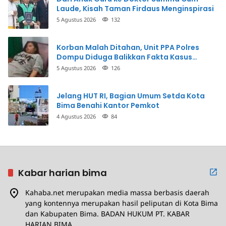
Laude, Kisah Taman Firdaus Menginspirasi
5 Agustus 2026
132
Korban Malah Ditahan, Unit PPA Polres
Dompu Diduga Balikkan Fakta Kasus
Penganiayaan
5 Agustus 2026
126
Jelang HUT RI, Bagian Umum Setda Kota
Bima Benahi Kantor Pemkot
4 Agustus 2026
84
Kabar harian bima
Kahaba.net merupakan media massa berbasis daerah
yang kontennya merupakan hasil peliputan di Kota Bima
dan Kabupaten Bima. BADAN HUKUM PT. KABAR
HARIAN BIMA