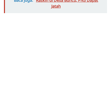
Baca juga:
Raskin di Desa Buncu, PNS Dapat
Jatah