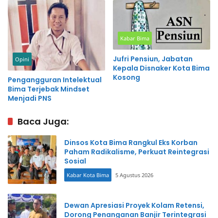
Kabar Bima
Jufri Pensiun, Jabatan
Opini
Kepala Disnaker Kota Bima
Kosong
Pengangguran Intelektual
Bima Terjebak Mindset
Menjadi PNS
Baca Juga:
Dinsos Kota Bima Rangkul Eks Korban
Paham Radikalisme, Perkuat Reintegrasi
Sosial
Kabar Kota Bima
5 Agustus 2026
Dewan Apresiasi Proyek Kolam Retensi,
Dorong Penanganan Banjir Terintegrasi