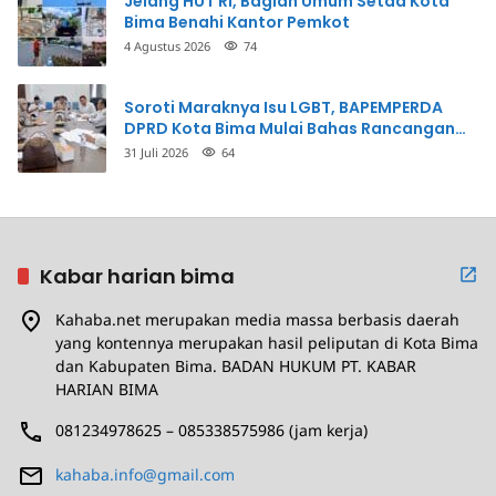
Jelang HUT RI, Bagian Umum Setda Kota
Bima Benahi Kantor Pemkot
4 Agustus 2026
74
Soroti Maraknya Isu LGBT, BAPEMPERDA
DPRD Kota Bima Mulai Bahas Rancangan
Perda Pencegahan
31 Juli 2026
64
Kabar harian bima
Kahaba.net merupakan media massa berbasis daerah
yang kontennya merupakan hasil peliputan di Kota Bima
dan Kabupaten Bima. BADAN HUKUM PT. KABAR
HARIAN BIMA
081234978625 – 085338575986 (jam kerja)
kahaba.info@gmail.com