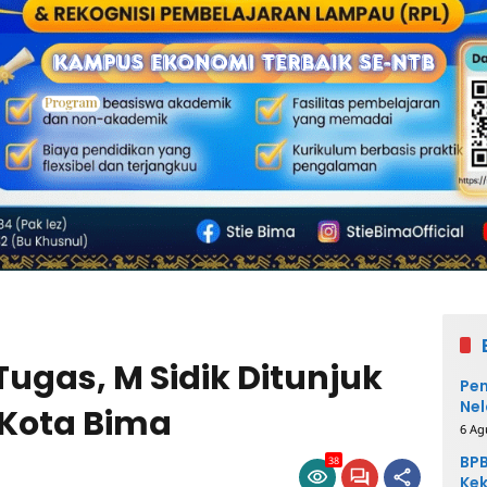
ugas, M Sidik Ditunjuk
Pem
Nel
 Kota Bima
6 Ag
BPB
38
Kek