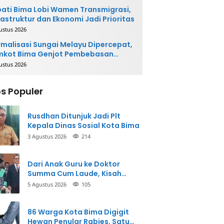
ati Bima Lobi Wamen Transmigrasi,
rastruktur dan Ekonomi Jadi Prioritas
ustus 2026
malisasi Sungai Melayu Dipercepat,
mkot Bima Genjot Pembebasan
han
ustus 2026
s Populer
Rusdhan Ditunjuk Jadi Plt
Kepala Dinas Sosial Kota Bima
3 Agustus 2026
214
Dari Anak Guru ke Doktor
Summa Cum Laude, Kisah
Taman Firdaus Menginspirasi
5 Agustus 2026
105
86 Warga Kota Bima Digigit
Hewan Penular Rabies, Satu