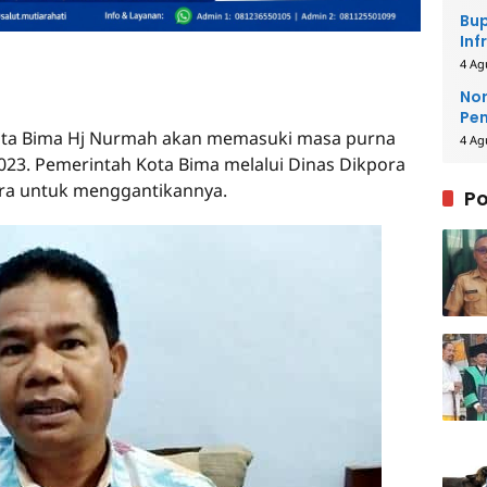
Bup
Inf
4 Ag
Nor
Pe
ota Bima Hj Nurmah akan memasuki masa purna
La
4 Ag
2023. Pemerintah Kota Bima melalui Dinas Dikpora
ra untuk menggantikannya.
Po