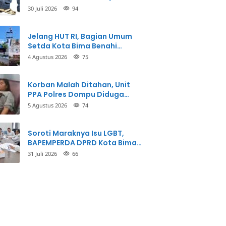
Korban Meninggal Dunia
30 Juli 2026
94
Jelang HUT RI, Bagian Umum
Setda Kota Bima Benahi
Kantor Pemkot
4 Agustus 2026
75
Korban Malah Ditahan, Unit
PPA Polres Dompu Diduga
Balikkan Fakta Kasus
5 Agustus 2026
74
Penganiayaan
Soroti Maraknya Isu LGBT,
BAPEMPERDA DPRD Kota Bima
Mulai Bahas Rancangan Perda
31 Juli 2026
66
Pencegahan