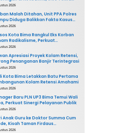
rpotensi Terdampak
ustus 2026
ban Malah Ditahan, Unit PPA Polres
pu Diduga Balikkan Fakta Kasus
nganiayaan
ustus 2026
sos Kota Bima Rangkul Eks Korban
am Radikalisme, Perkuat
ntegrasi Sosial
ustus 2026
an Apresiasi Proyek Kolam Retensi,
ong Penanganan Banjir Terintegrasi
ustus 2026
i Kota Bima Letakkan Batu Pertama
mbangunan Kolam Retensi Amahami
ustus 2026
ager Baru PLN UP3 Bima Temui Wali
a, Perkuat Sinergi Pelayanan Publik
ustus 2026
i Anak Guru ke Doktor Summa Cum
de, Kisah Taman Firdaus
ginspirasi
ustus 2026