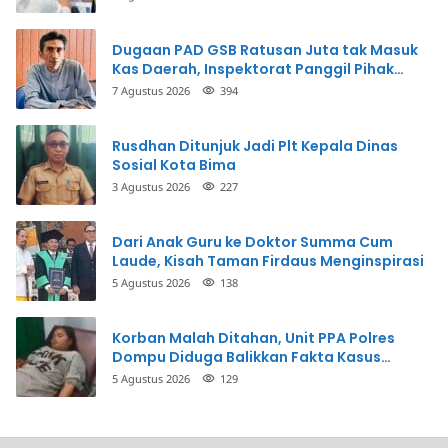
Uang
Dugaan PAD GSB Ratusan Juta tak Masuk
Kas Daerah, Inspektorat Panggil Pihak
Terkait
7 Agustus 2026
394
Rusdhan Ditunjuk Jadi Plt Kepala Dinas
Sosial Kota Bima
3 Agustus 2026
227
Dari Anak Guru ke Doktor Summa Cum
Laude, Kisah Taman Firdaus Menginspirasi
5 Agustus 2026
138
Korban Malah Ditahan, Unit PPA Polres
Dompu Diduga Balikkan Fakta Kasus
Penganiayaan
5 Agustus 2026
129