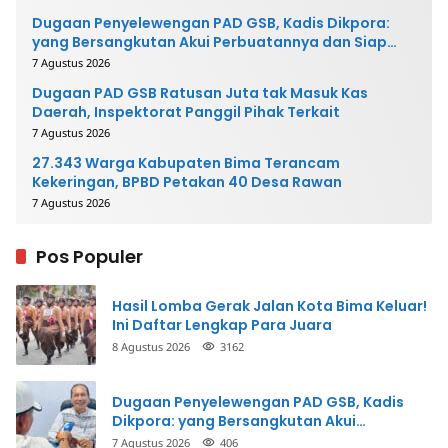
Dugaan Penyelewengan PAD GSB, Kadis Dikpora:
yang Bersangkutan Akui Perbuatannya dan Siap
Mengembalikan Uang
7 Agustus 2026
Dugaan PAD GSB Ratusan Juta tak Masuk Kas
Daerah, Inspektorat Panggil Pihak Terkait
7 Agustus 2026
27.343 Warga Kabupaten Bima Terancam
Kekeringan, BPBD Petakan 40 Desa Rawan
7 Agustus 2026
Pos Populer
Hasil Lomba Gerak Jalan Kota Bima Keluar!
Ini Daftar Lengkap Para Juara
8 Agustus 2026
3162
Dugaan Penyelewengan PAD GSB, Kadis
Dikpora: yang Bersangkutan Akui
Perbuatannya dan Siap Mengembalikan
7 Agustus 2026
406