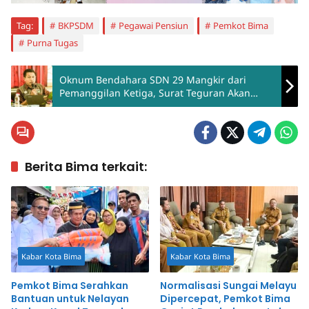
Tag:
BKPSDM
Pegawai Pensiun
Pemkot Bima
Purna Tugas
Oknum Bendahara SDN 29 Mangkir dari
Pemanggilan Ketiga, Surat Teguran Akan
Dilayangkan
Berita Bima terkait:
Kabar Kota Bima
Kabar Kota Bima
Pemkot Bima Serahkan
Normalisasi Sungai Melayu
Bantuan untuk Nelayan
Dipercepat, Pemkot Bima