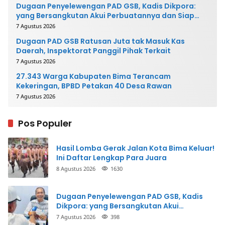
Dugaan Penyelewengan PAD GSB, Kadis Dikpora:
yang Bersangkutan Akui Perbuatannya dan Siap
Mengembalikan Uang
7 Agustus 2026
Dugaan PAD GSB Ratusan Juta tak Masuk Kas
Daerah, Inspektorat Panggil Pihak Terkait
7 Agustus 2026
27.343 Warga Kabupaten Bima Terancam
Kekeringan, BPBD Petakan 40 Desa Rawan
7 Agustus 2026
Pos Populer
Hasil Lomba Gerak Jalan Kota Bima Keluar!
Ini Daftar Lengkap Para Juara
8 Agustus 2026
1630
Dugaan Penyelewengan PAD GSB, Kadis
Dikpora: yang Bersangkutan Akui
Perbuatannya dan Siap Mengembalikan
7 Agustus 2026
398
Uang