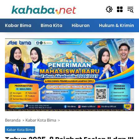
Langsung
ke
konten
Kabar Bima
Bima Kita
Hiburan
Hukum & Kriminal
Beranda
Kabar Kota Bima
Kabar Kota Bima