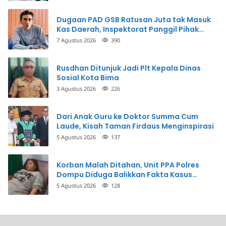
Dugaan PAD GSB Ratusan Juta tak Masuk
Kas Daerah, Inspektorat Panggil Pihak
Terkait
7 Agustus 2026
390
Rusdhan Ditunjuk Jadi Plt Kepala Dinas
Sosial Kota Bima
3 Agustus 2026
226
Dari Anak Guru ke Doktor Summa Cum
Laude, Kisah Taman Firdaus Menginspirasi
5 Agustus 2026
137
Korban Malah Ditahan, Unit PPA Polres
Dompu Diduga Balikkan Fakta Kasus
Penganiayaan
5 Agustus 2026
128