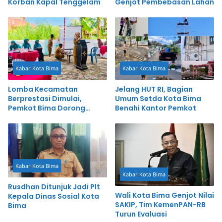
Korban Kapal Tenggelam
Genjot Pembebasan Lahan
Kabar Kota Bima
Kabar Kota Bima
Lomba Kecamatan
Jelang HUT RI, Bagian
Berprestasi Dimulai,
Umum Setda Kota Bima
Pemkot Bima Dorong
Benahi Kantor Pemkot
Inovasi dan Pelayanan
Cepat
Kabar Kota Bima
Kabar Kota Bima
Rusdhan Ditunjuk Jadi Plt
Wali Kota Bima Genjot Nilai
Kepala Dinas Sosial Kota
SAKIP, Tim KemenPAN-RB
Bima
Turun Evaluasi