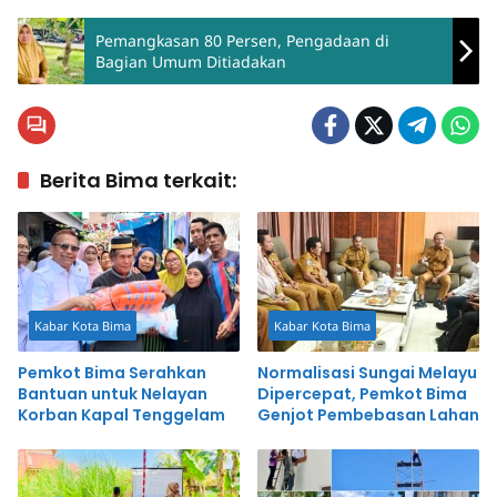
Pemangkasan 80 Persen, Pengadaan di
Bagian Umum Ditiadakan
Berita Bima terkait:
Kabar Kota Bima
Kabar Kota Bima
Pemkot Bima Serahkan
Normalisasi Sungai Melayu
Bantuan untuk Nelayan
Dipercepat, Pemkot Bima
Korban Kapal Tenggelam
Genjot Pembebasan Lahan