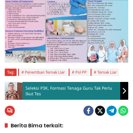
Tag:
Penertiban Ternak Liar
Pol PP
Ternak Liar
Seleksi P3K, Formasi Tenaga Guru Tak Perlu
Ikut Tes
Berita Bima terkait: