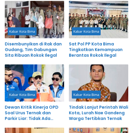
Kabar Kota Bima
Kabar Kota Bima
Disembunyikan di Rak dan
Sat Pol PP Kota Bima
Gudang, Tim Gabungan
Tingkatkan Kemampuan
Sita Ribuan Rokok Ilegal
Berantas Rokok Ilegal
Kabar Kota Bima
Kabar Kota Bima
Dewan Kritik Kinerja OPD
Tindak Lanjut Perintah Wali
Soal Urus Ternak dan
Kota, Lurah Nae Gandeng
Parkir Liar: Tidak Ada
Warga Tertibkan Ternak
Sistem dan Budaya Malu!