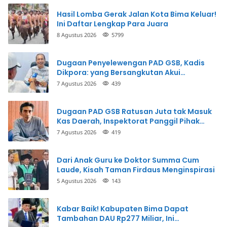
Hasil Lomba Gerak Jalan Kota Bima Keluar!
Ini Daftar Lengkap Para Juara
8 Agustus 2026
5799
Dugaan Penyelewengan PAD GSB, Kadis
Dikpora: yang Bersangkutan Akui
Perbuatannya dan Siap Mengembalikan
7 Agustus 2026
439
Uang
Dugaan PAD GSB Ratusan Juta tak Masuk
Kas Daerah, Inspektorat Panggil Pihak
Terkait
7 Agustus 2026
419
Dari Anak Guru ke Doktor Summa Cum
Laude, Kisah Taman Firdaus Menginspirasi
5 Agustus 2026
143
Kabar Baik! Kabupaten Bima Dapat
Tambahan DAU Rp277 Miliar, Ini