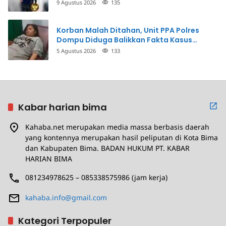
Prioritasnya
9 Agustus 2026
135
Korban Malah Ditahan, Unit PPA Polres
Dompu Diduga Balikkan Fakta Kasus
Penganiayaan
5 Agustus 2026
133
Kabar harian bima
Kahaba.net merupakan media massa berbasis daerah
yang kontennya merupakan hasil peliputan di Kota Bima
dan Kabupaten Bima. BADAN HUKUM PT. KABAR
HARIAN BIMA
081234978625 – 085338575986 (jam kerja)
kahaba.info@gmail.com
Kategori Terpopuler