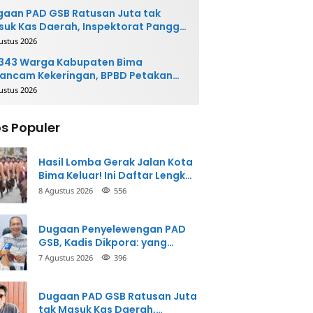
ngembalikan Uang
aan PAD GSB Ratusan Juta tak
uk Kas Daerah, Inspektorat Panggil
ak Terkait
ustus 2026
.343 Warga Kabupaten Bima
ancam Kekeringan, BPBD Petakan
 Desa Rawan
ustus 2026
s Populer
Hasil Lomba Gerak Jalan Kota
Bima Keluar! Ini Daftar Lengkap
Para Juara
8 Agustus 2026
556
Dugaan Penyelewengan PAD
GSB, Kadis Dikpora: yang
Bersangkutan Akui
7 Agustus 2026
396
Perbuatannya dan Siap
Mengembalikan Uang
Dugaan PAD GSB Ratusan Juta
tak Masuk Kas Daerah,