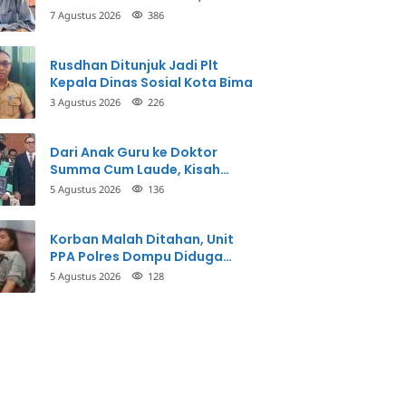
Inspektorat Panggil Pihak
7 Agustus 2026
386
Terkait
Rusdhan Ditunjuk Jadi Plt
Kepala Dinas Sosial Kota Bima
3 Agustus 2026
226
Dari Anak Guru ke Doktor
Summa Cum Laude, Kisah
Taman Firdaus Menginspirasi
5 Agustus 2026
136
Korban Malah Ditahan, Unit
PPA Polres Dompu Diduga
Balikkan Fakta Kasus
5 Agustus 2026
128
Penganiayaan