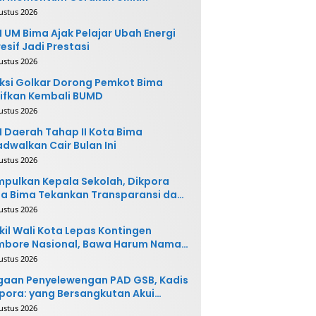
ustus 2026
 UM Bima Ajak Pelajar Ubah Energi
esif Jadi Prestasi
ustus 2026
ksi Golkar Dorong Pemkot Bima
ifkan Kembali BUMD
ustus 2026
 Daerah Tahap II Kota Bima
adwalkan Cair Bulan Ini
ustus 2026
pulkan Kepala Sekolah, Dikpora
a Bima Tekankan Transparansi dan
vasi
ustus 2026
il Wali Kota Lepas Kontingen
mbore Nasional, Bawa Harum Nama
ta Bima
ustus 2026
gaan Penyelewengan PAD GSB, Kadis
pora: yang Bersangkutan Akui
buatannya dan Siap
ustus 2026