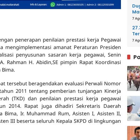
Me
Dug
Mas
Pih
7 Ag
27
Ter
gan penerapan penilaian prestasi kerja Pegawai
40
7 Ag
ka mengimplementasi amanat Peraturan Presiden
isasi penyusunan sasaran kerja pegawai, Senin
Po
. A. Rahman H. Abidin,SE pimpin Rapat Koordinasi
a Bima.
at tersebut beragendakan evaluasi Perwali Nomor
tahun 2011 tentang pemberian tunjangan Kinerja
rah (TKD) dan penilaian prestasi kerja pegawai
un 2014. Rapat juga dihadiri Sekretaris Daerah
a Bima, Ir. Muhammad Rum, Asisten I, Asisten II,
sten III beserta seluruh Kepala SKPD di lingkungan