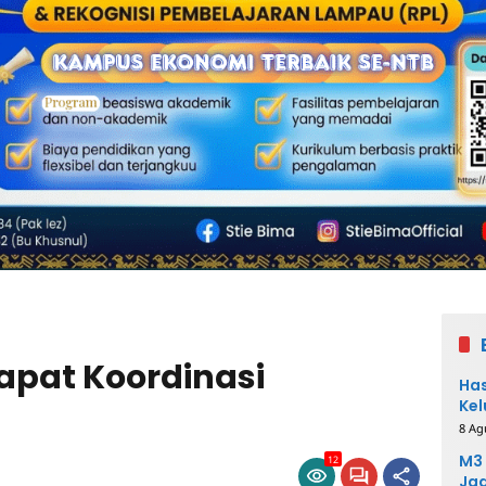
pat Koordinasi
Has
Kel
8 Ag
M3 
12
Ja