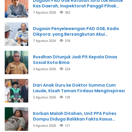
Dugaan PAD GSB Ratusan Juta tak Masuk
Kas Daerah, Inspektorat Panggil Pihak
Terkait
7 Agustus 2026
362
Dugaan Penyelewengan PAD GSB, Kadis
Dikpora: yang Bersangkutan Akui
Perbuatannya dan Siap Mengembalikan
7 Agustus 2026
318
Uang
Rusdhan Ditunjuk Jadi Plt Kepala Dinas
Sosial Kota Bima
3 Agustus 2026
224
Dari Anak Guru ke Doktor Summa Cum
Laude, Kisah Taman Firdaus Menginspirasi
5 Agustus 2026
129
Korban Malah Ditahan, Unit PPA Polres
Dompu Diduga Balikkan Fakta Kasus
Penganiayaan
5 Agustus 2026
121