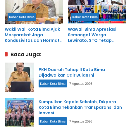
Kabar Kota Bima
Kabar Kota Bima
Wakil Wali Kota Bima Ajak
Wawali Bima Apresiasi
Masyarakat Jaga
Semangat Warga
Kondusivitas dan Hormati
Lewirato, STQ Tetap
Proses Penegakan Hukum
Digelar Meski Serba
Sederhana
Baca Juga:
PKH Daerah Tahap II Kota Bima
Dijadwalkan Cair Bulan Ini
Kabar Kota Bima
7 Agustus 2026
Kumpulkan Kepala Sekolah, Dikpora
Kota Bima Tekankan Transparansi dan
Inovasi
Kabar Kota Bima
7 Agustus 2026