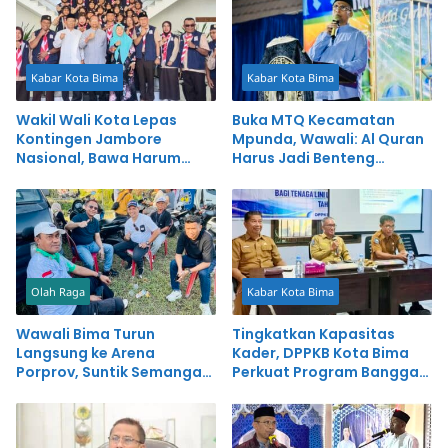
Kabar Kota Bima
Kabar Kota Bima
Wakil Wali Kota Lepas
Buka MTQ Kecamatan
Kontingen Jambore
Mpunda, Wawali: Al Quran
Nasional, Bawa Harum
Harus Jadi Benteng
Nama Kota Bima
Generasi Digital
Olah Raga
Kabar Kota Bima
Wawali Bima Turun
Tingkatkan Kapasitas
Langsung ke Arena
Kader, DPPKB Kota Bima
Porprov, Suntik Semangat
Perkuat Program Bangga
Atlet Kota Bima
Kencana dan Pencegahan
Stunting