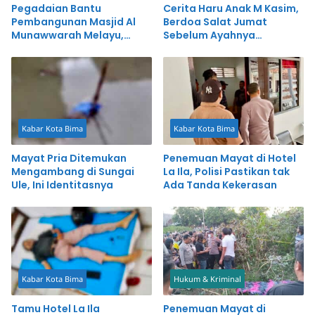
Pegadaian Bantu
Cerita Haru Anak M Kasim,
Pembangunan Masjid Al
Berdoa Salat Jumat
Munawwarah Melayu,
Sebelum Ayahnya
Komitmen Perkuat
Ditemukan Meninggal
Kepedulian Sosial
Kabar Kota Bima
Kabar Kota Bima
Mayat Pria Ditemukan
Penemuan Mayat di Hotel
Mengambang di Sungai
La Ila, Polisi Pastikan tak
Ule, Ini Identitasnya
Ada Tanda Kekerasan
Kabar Kota Bima
Hukum & Kriminal
Tamu Hotel La Ila
Penemuan Mayat di