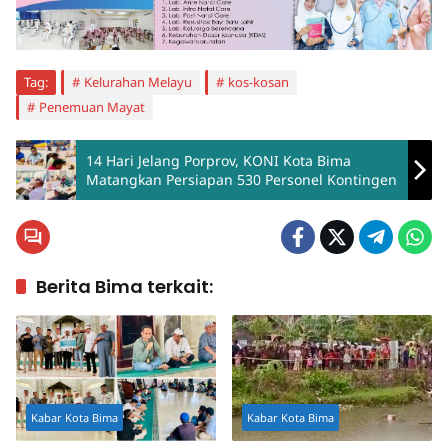
Tag:
Kelurahan Melayu
kos-kosan
Penemuan Mayat
14 Hari Jelang Porprov, KONI Kota Bima
Matangkan Persiapan 530 Personel Kontingen
Berita Bima terkait:
Kabar Kota Bima
Kabar Kota Bima