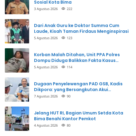
Sosial Kota Bima
3 Agustus 2026
222
Dari Anak Guru ke Doktor Summa Cum
Laude, Kisah Taman Firdaus Menginspirasi
5 Agustus 2026
123
Korban Malah Ditahan, Unit PPA Polres
Dompu Diduga Balikkan Fakta Kasus
Penganiayaan
5 Agustus 2026
114
Dugaan Penyelewengan PAD GSB, Kadis
Dikpora: yang Bersangkutan Akui
Perbuatannya dan Siap Mengembalikan
7 Agustus 2026
90
Uang
Jelang HUT RI, Bagian Umum Setda Kota
Bima Benahi Kantor Pemkot
4 Agustus 2026
80