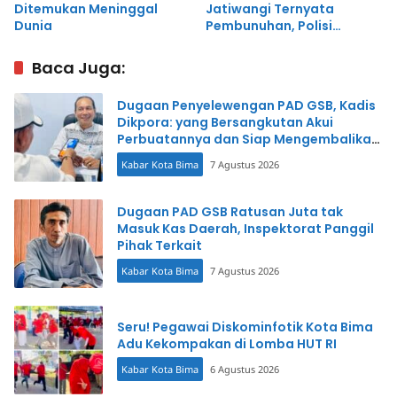
Ditemukan Meninggal
Jatiwangi Ternyata
Dunia
Pembunuhan, Polisi
Amankan 5 Terduga Pelaku
Baca Juga:
Dugaan Penyelewengan PAD GSB, Kadis
Dikpora: yang Bersangkutan Akui
Perbuatannya dan Siap Mengembalikan
Uang
Kabar Kota Bima
7 Agustus 2026
Dugaan PAD GSB Ratusan Juta tak
Masuk Kas Daerah, Inspektorat Panggil
Pihak Terkait
Kabar Kota Bima
7 Agustus 2026
Seru! Pegawai Diskominfotik Kota Bima
Adu Kekompakan di Lomba HUT RI
Kabar Kota Bima
6 Agustus 2026