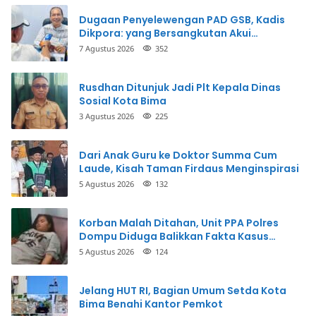
Dugaan Penyelewengan PAD GSB, Kadis
Dikpora: yang Bersangkutan Akui
Perbuatannya dan Siap Mengembalikan
7 Agustus 2026
352
Uang
Rusdhan Ditunjuk Jadi Plt Kepala Dinas
Sosial Kota Bima
3 Agustus 2026
225
Dari Anak Guru ke Doktor Summa Cum
Laude, Kisah Taman Firdaus Menginspirasi
5 Agustus 2026
132
Korban Malah Ditahan, Unit PPA Polres
Dompu Diduga Balikkan Fakta Kasus
Penganiayaan
5 Agustus 2026
124
Jelang HUT RI, Bagian Umum Setda Kota
Bima Benahi Kantor Pemkot