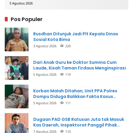
5 Agustus 2026
Pos Populer
Rusdhan Ditunjuk Jadi Plt Kepala Dinas
Sosial Kota Bima
3 Agustus 2026
220
Dari Anak Guru ke Doktor Summa Cum
Laude, Kisah Taman Firdaus Menginspirasi
5 Agustus 2026
119
Korban Malah Ditahan, Unit PPA Polres
Dompu Diduga Balikkan Fakta Kasus
Penganiayaan
5 Agustus 2026
111
Dugaan PAD GSB Ratusan Juta tak Masuk
Kas Daerah, Inspektorat Panggil Pihak
Terkait
7 Agustus 2026
110