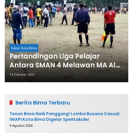
Kabar Kota Bima
Pertandingan Liga Pelajar
Antara SMAN 4 Melawan MA Al
Husainy Diwarnai Perkelahian
14 Oktober 2021
Berita Bima Terbaru
Tenun Bima Naik Panggung! Lomba Busana Casual
IWAPI Kota Bima Digelar Spektakuler
9 Agustus 2026