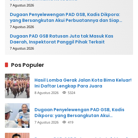
7 Agustus 2026
Dugaan Penyelewengan PAD GSB, Kadis Dikpora:
yang Bersangkutan Akui Perbuatannya dan Siap
Mengembalikan Uang
7 Agustus 2026
Dugaan PAD GSB Ratusan Juta tak Masuk Kas
Daerah, Inspektorat Panggil Pihak Terkait
7 Agustus 2026
Pos Populer
Hasil Lomba Gerak Jalan Kota Bima Keluar!
Ini Daftar Lengkap Para Juara
8 Agustus 2026
5324
Dugaan Penyelewengan PAD GSB, Kadis
Dikpora: yang Bersangkutan Akui
Perbuatannya dan Siap Mengembalikan
7 Agustus 2026
419
Uang