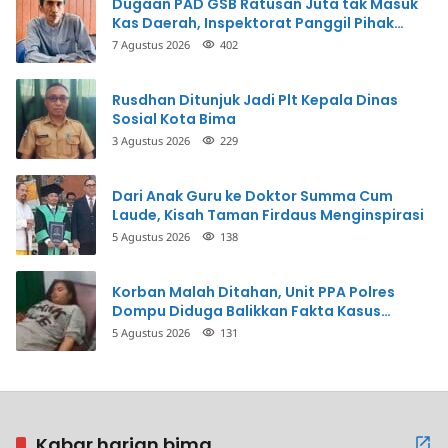
Dugaan PAD GSB Ratusan Juta tak Masuk
Kas Daerah, Inspektorat Panggil Pihak
Terkait
7 Agustus 2026
402
Rusdhan Ditunjuk Jadi Plt Kepala Dinas
Sosial Kota Bima
3 Agustus 2026
229
Dari Anak Guru ke Doktor Summa Cum
Laude, Kisah Taman Firdaus Menginspirasi
5 Agustus 2026
138
Korban Malah Ditahan, Unit PPA Polres
Dompu Diduga Balikkan Fakta Kasus
Penganiayaan
5 Agustus 2026
131
Kabar harian bima