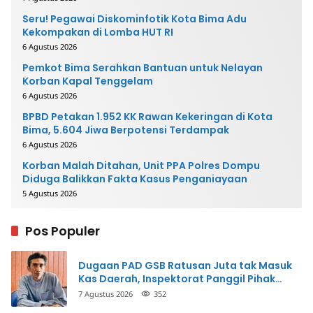
Seru! Pegawai Diskominfotik Kota Bima Adu
Kekompakan di Lomba HUT RI
6 Agustus 2026
Pemkot Bima Serahkan Bantuan untuk Nelayan
Korban Kapal Tenggelam
6 Agustus 2026
BPBD Petakan 1.952 KK Rawan Kekeringan di Kota
Bima, 5.604 Jiwa Berpotensi Terdampak
6 Agustus 2026
Korban Malah Ditahan, Unit PPA Polres Dompu
Diduga Balikkan Fakta Kasus Penganiayaan
5 Agustus 2026
Pos Populer
Dugaan PAD GSB Ratusan Juta tak Masuk
Kas Daerah, Inspektorat Panggil Pihak
Terkait
7 Agustus 2026
352