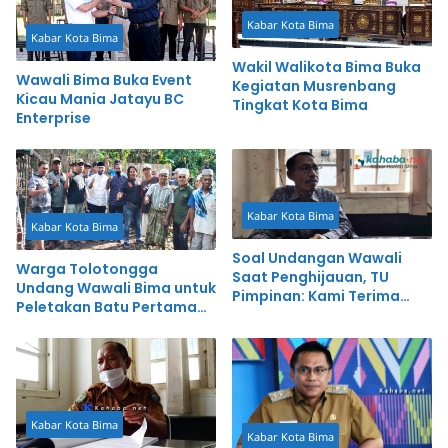
Kabar Kota Bima
Kabar Kota Bima
Wakil Walikota Bima Buka
Wawali Bima Buka Event
Kegiatan Musrenbang
Kicau Mania Jatayu BC
Tingkat Kota Bima
Enterprise
Kabar Kota Bima
Kabar Kota Bima
Soal Undangan Wawali
Warga Tolotongga
Saat Penghijauan, TU
Undang Wawali Bima untuk
Pimpinan: Kami Terima
Peletakan Batu Pertama
Surat Pemberitahuan,
Pembangunan Musholla
Bukan Undangan
Kabar Kota Bima
Kabar Kota Bima