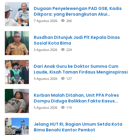
Dugaan Penyelewengan PAD GSB, Kadis
Dikpora: yang Bersangkutan Akui
Perbuatannya dan Siap Mengembalikan
7 Agustus 2026
266
Uang
Rusdhan Ditunjuk Jadi Plt Kepala Dinas
Sosial Kota Bima
3 Agustus 2026
224
Dari Anak Guru ke Doktor Summa Cum
Laude, Kisah Taman Firdaus Menginspirasi
5 Agustus 2026
127
Korban Malah Ditahan, Unit PPA Polres
Dompu Diduga Balikkan Fakta Kasus
Penganiayaan
5 Agustus 2026
119
Jelang HUT RI, Bagian Umum Setda Kota
Bima Benahi Kantor Pemkot