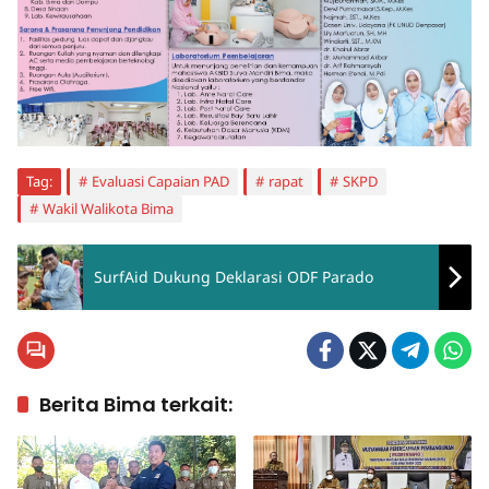
Tag:
Evaluasi Capaian PAD
rapat
SKPD
Wakil Walikota Bima
SurfAid Dukung Deklarasi ODF Parado
Berita Bima terkait: