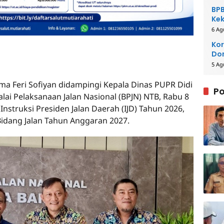
BPB
Kek
Be
6 Ag
Kor
Dom
Pe
5 Ag
ima Feri Sofiyan didampingi Kepala Dinas PUPR Didi
Po
ai Pelaksanaan Jalan Nasional (BPJN) NTB, Rabu 8
nstruksi Presiden Jalan Daerah (IJD) Tahun 2026,
idang Jalan Tahun Anggaran 2027.