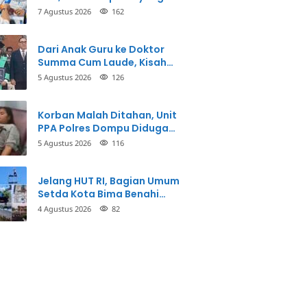
Bersangkutan Akui
7 Agustus 2026
162
Perbuatannya dan Siap
Mengembalikan Uang
Dari Anak Guru ke Doktor
Summa Cum Laude, Kisah
Taman Firdaus Menginspirasi
5 Agustus 2026
126
Korban Malah Ditahan, Unit
PPA Polres Dompu Diduga
Balikkan Fakta Kasus
5 Agustus 2026
116
Penganiayaan
Jelang HUT RI, Bagian Umum
Setda Kota Bima Benahi
Kantor Pemkot
4 Agustus 2026
82