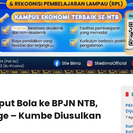
ut Bola ke BPJN NTB,
PKH
Dij
ge – Kumbe Diusulkan
7 Ag
Kum
Kot