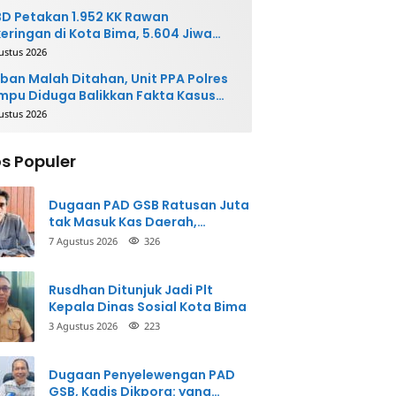
D Petakan 1.952 KK Rawan
eringan di Kota Bima, 5.604 Jiwa
rpotensi Terdampak
ustus 2026
ban Malah Ditahan, Unit PPA Polres
pu Diduga Balikkan Fakta Kasus
nganiayaan
ustus 2026
s Populer
Dugaan PAD GSB Ratusan Juta
tak Masuk Kas Daerah,
Inspektorat Panggil Pihak
7 Agustus 2026
326
Terkait
Rusdhan Ditunjuk Jadi Plt
Kepala Dinas Sosial Kota Bima
3 Agustus 2026
223
Dugaan Penyelewengan PAD
GSB, Kadis Dikpora: yang