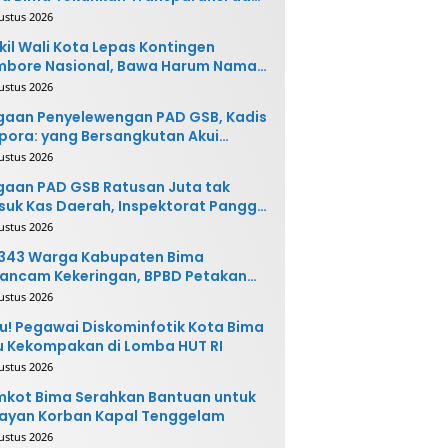
vasi
ustus 2026
il Wali Kota Lepas Kontingen
mbore Nasional, Bawa Harum Nama
ta Bima
ustus 2026
gaan Penyelewengan PAD GSB, Kadis
pora: yang Bersangkutan Akui
buatannya dan Siap
ustus 2026
ngembalikan Uang
aan PAD GSB Ratusan Juta tak
uk Kas Daerah, Inspektorat Panggil
ak Terkait
ustus 2026
.343 Warga Kabupaten Bima
ancam Kekeringan, BPBD Petakan
 Desa Rawan
ustus 2026
u! Pegawai Diskominfotik Kota Bima
 Kekompakan di Lomba HUT RI
ustus 2026
kot Bima Serahkan Bantuan untuk
ayan Korban Kapal Tenggelam
ustus 2026