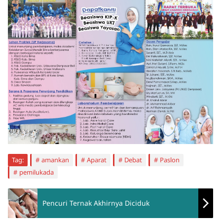
Tag:
amankan
Aparat
Debat
Paslon
pemilukada
Pencuri Ternak Akhirnya Diciduk