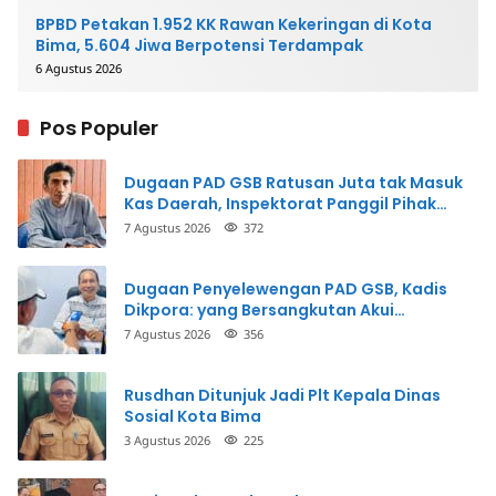
BPBD Petakan 1.952 KK Rawan Kekeringan di Kota
Bima, 5.604 Jiwa Berpotensi Terdampak
6 Agustus 2026
Pos Populer
Dugaan PAD GSB Ratusan Juta tak Masuk
Kas Daerah, Inspektorat Panggil Pihak
Terkait
7 Agustus 2026
372
Dugaan Penyelewengan PAD GSB, Kadis
Dikpora: yang Bersangkutan Akui
Perbuatannya dan Siap Mengembalikan
7 Agustus 2026
356
Uang
Rusdhan Ditunjuk Jadi Plt Kepala Dinas
Sosial Kota Bima
3 Agustus 2026
225