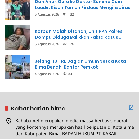
Dari Anak Guru ke Doktor Summa Cum
Laude, Kisah Taman Firdaus Menginspirasi
5 Agustus 2026
132
Korban Malah Ditahan, Unit PPA Polres
Dompu Diduga Balikkan Fakta Kasus
Penganiayaan
5 Agustus 2026
126
Jelang HUT RI, Bagian Umum Setda Kota
Bima Benahi Kantor Pemkot
4 Agustus 2026
84
Kabar harian bima
Kahaba.net merupakan media massa berbasis daerah
yang kontennya merupakan hasil peliputan di Kota Bima
dan Kabupaten Bima. BADAN HUKUM PT. KABAR