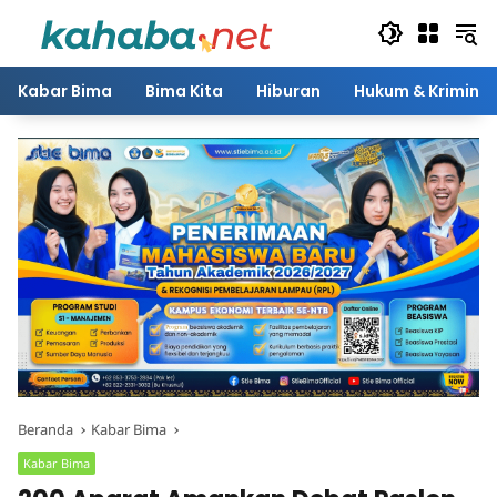
Langsung
ke
konten
Kabar Bima
Bima Kita
Hiburan
Hukum & Kriminal
Beranda
Kabar Bima
Kabar Bima