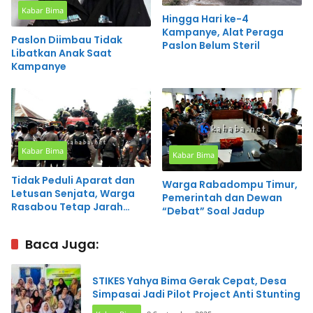
Kabar Bima
Hingga Hari ke-4
Kampanye, Alat Peraga
Paslon Diimbau Tidak
Paslon Belum Steril
Libatkan Anak Saat
Kampanye
Kabar Bima
Kabar Bima
Tidak Peduli Aparat dan
Warga Rabadompu Timur,
Letusan Senjata, Warga
Pemerintah dan Dewan
Rasabou Tetap Jarah
“Debat” Soal Jadup
Pupuk
Baca Juga:
STIKES Yahya Bima Gerak Cepat, Desa
Simpasai Jadi Pilot Project Anti Stunting